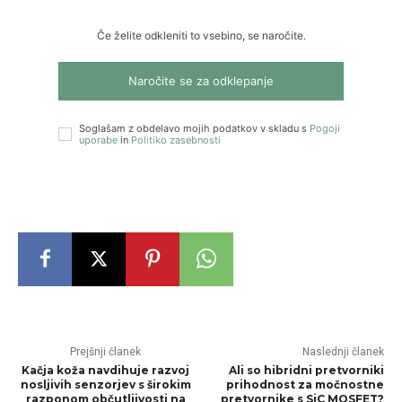
Če želite odkleniti to vsebino, se naročite.
Naročite se za odklepanje
Soglašam z obdelavo mojih podatkov v skladu s
Pogoji
uporabe
in
Politiko zasebnosti
Prejšnji članek
Naslednji članek
Kačja koža navdihuje razvoj
Ali so hibridni pretvorniki
nosljivih senzorjev s širokim
prihodnost za močnostne
razponom občutljivosti na
pretvornike s SiC MOSFET?