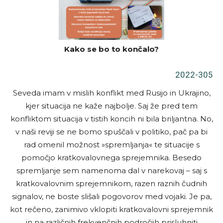
Kako se bo to končalo?
2022-305
Seveda imam v mislih konflikt med Rusijo in Ukrajino,
kjer situacija ne kaže najbolje. Saj že pred tem
konfliktom situacija v tistih koncih ni bila briljantna. No,
v naši reviji se ne bomo spuščali v politiko, pač pa bi
rad omenil možnost »spremljanja« te situacije s
pomočjo kratkovalovnega sprejemnika. Besedo
spremljanje sem namenoma dal v narekovaj – saj s
kratkovalovnim sprejemnikom, razen raznih čudnih
signalov, ne boste slišali pogovorov med vojaki. Je pa,
kot rečeno, zanimivo vklopiti kratkovalovni sprejemnik
in na različnih frekvenčnih področjih prisluhniti