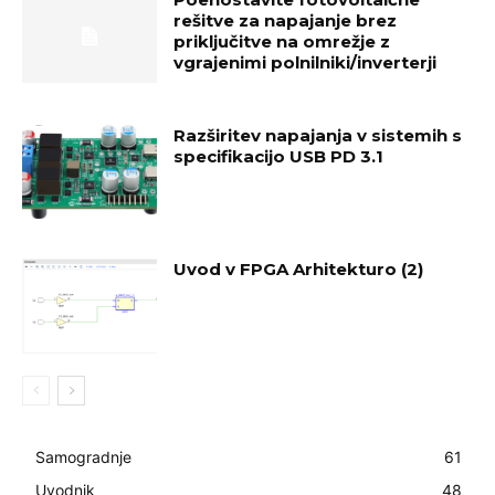
rešitve za napajanje brez
priključitve na omrežje z
vgrajenimi polnilniki/inverterji
Razširitev napajanja v sistemih s
specifikacijo USB PD 3.1
Uvod v FPGA Arhitekturo (2)
Samogradnje
61
Uvodnik
48