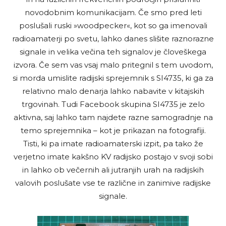
novodobnim komunikacijam. Če smo pred leti
poslušali ruski »woodpecker«, kot so ga imenovali
radioamaterji po svetu, lahko danes slišite raznorazne
signale in velika večina teh signalov je človeškega
izvora. Če sem vas vsaj malo pritegnil s tem uvodom,
si morda umislite radijski sprejemnik s SI4735, ki ga za
relativno malo denarja lahko nabavite v kitajskih
trgovinah. Tudi Facebook skupina SI4735 je zelo
aktivna, saj lahko tam najdete razne samogradnje na
temo sprejemnika – kot je prikazan na fotografiji.
Tisti, ki pa imate radioamaterski izpit, pa tako že
verjetno imate kakšno KV radijsko postajo v svoji sobi
in lahko ob večernih ali jutranjih urah na radijskih
valovih poslušate vse te različne in zanimive radijske
signale.