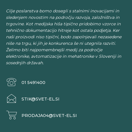
Cilje poslanstva bomo dosegli s stalnimi inovacijami in
sledenjem novostim na področju razvoja, založništva in
trgovine. Kot medijska hiša tipično pridobimo vzorce in
tehnično dokumentacijo hitreje kot ostala podjetja. Ker
naši proizvodi niso tipični, bodo zapolnjevali nezasedene
niše na trgu, ki jih je konkurenca še ni utegnila razviti.
Želimo biti najpomembnejši medij za področje
elektronike, avtomatizacije in mehatronike v Sloveniji in
sosednjih državah.
01 5491400
STIK@SVET-EL.SI
PRODAJA04@SVET-EL.SI