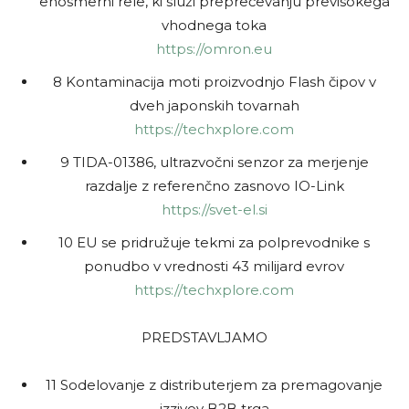
enosmerni rele, ki služi preprečevanju previsokega
vhodnega toka
https://omron.eu
8 Kontaminacija moti proizvodnjo Flash čipov v
dveh japonskih tovarnah
https://techxplore.com
9 TIDA-01386, ultrazvočni senzor za merjenje
razdalje z referenčno zasnovo IO-Link
https://svet-el.si
10 EU se pridružuje tekmi za polprevodnike s
ponudbo v vrednosti 43 milijard evrov
https://techxplore.com
PREDSTAVLJAMO
11 Sodelovanje z distributerjem za premagovanje
izzivov B2B trga