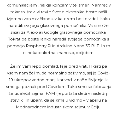
komunikacijami, naj ga končam v tej smeri. Namreč v
tokratni številki revije Svet elektronike boste našli
izjemno zanimiv članek, v katerem boste videli, kako
narediti svojega glasovnega pomočnika. Vsi smo že
slišali za Alexo ali Google glasovnega pomočnika.
Tokrat pa boste lahko naredili svojega pomočnika s
pomočjo Raspberry Pi in Arduino Nano 33 BLE. In to
ni neka »raketna znanost«, obljubim.
Želim vam lepo pomlad, ki je pred vrati. Hkrati pa
vsem nam želim, da normalno zaživimo, saj je Covid-
19 ukrepov vedno manj, kar vodi v način življenja, ki
smo ga poznali pred Covidom. Tako smo se februarja
že udeležili sejma IFAM (reportaža sledi v naslednji
številki) in upam, da se kmalu vidimo – v aprilu na
Mednarodnem industrijskem sejmu v Celju.