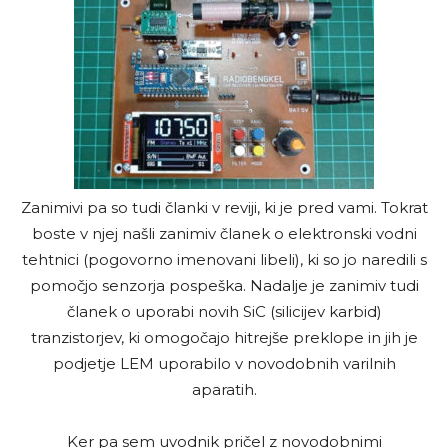
Zanimivi pa so tudi članki v reviji, ki je pred vami. Tokrat
boste v njej našli zanimiv članek o elektronski vodni
tehtnici (pogovorno imenovani libeli), ki so jo naredili s
pomočjo senzorja pospeška. Nadalje je zanimiv tudi
članek o uporabi novih SiC (silicijev karbid)
tranzistorjev, ki omogočajo hitrejše preklope in jih je
podjetje LEM uporabilo v novodobnih varilnih
aparatih.
Ker pa sem uvodnik pričel z novodobnimi