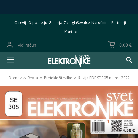
O reviji
O podjetju
Galerija
Za oglaševalce
Naročnina
Partnerji
Kontakt
Moj račun
0,00 €
Domov
Revija
Pretekle številke
Revija PDF SE 305 marec 2022