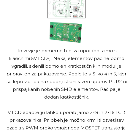
To vezje je primerno tudi za uporabo samo s
klasičnimi 5V LCD-ji. Nekaj elementov pač ne bomo
vgradili, sklenili bomo en kratkostičnik in modul je
pripravljen za prikazovanje. Poglejte si Sliko 4 in 5, kjer
se lepo vidi, da na spodnji strani razen uporov R1, R2 ni
prispajkanih nobenih SMD elementov. Pač pa je
dodan kratkostičnik.
V LCD adapterju lahko uporabljamo 2×8 in 2×16 LCD
prikazovalnika. Pri obeh je možno krmiliti osvetlitev
ozadja s PWM preko vgrajenega MOSFET tranzistorja.