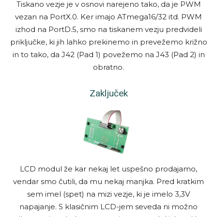
Tiskano vezje je v osnovi narejeno tako, da je PWM
vezan na PortX.0. Ker imajo ATmega16/32 itd. PWM
izhod na PortD.5, smo na tiskanem vezju predvideli
priključke, ki jih lahko prekinemo in prevežemo križno
in to tako, da J42 (Pad 1) povežemo na J43 (Pad 2) in
obratno.
Za­klju­ček
LCD modul že kar nekaj let uspešno prodajamo,
vendar smo čutili, da mu nekaj manjka. Pred kratkim
sem imel (spet) na mizi vezje, ki je imelo 3,3V
napajanje. S klasičnim LCD-jem seveda ni možno