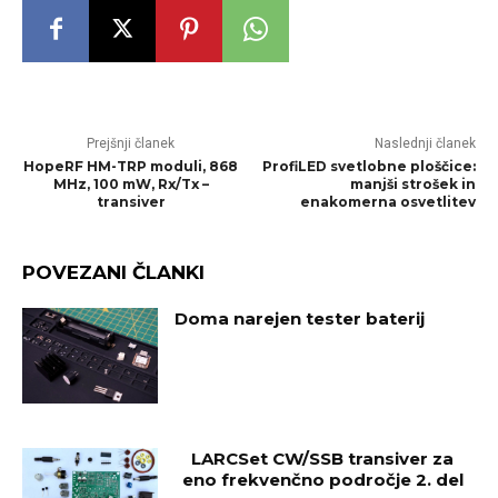
Prejšnji članek
Naslednji članek
HopeRF HM-TRP moduli, 868
ProfiLED svetlobne ploščice:
MHz, 100 mW, Rx/Tx –
manjši strošek in
transiver
enakomerna osvetlitev
POVEZANI ČLANKI
Doma narejen tester baterij
LARCSet CW/SSB transiver za
eno frekvenčno področje 2. del