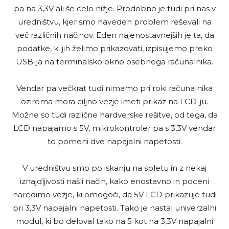
pa na 3,3V ali še celo nižje. Prodobno je tudi pri nas v
uredništvu, kjer smo naveden problem reševali na
več različnih načinov. Eden najenostavnejših je ta, da
podatke, ki jih želimo prikazovati, izpisujemo preko
USB-ja na terminalsko okno osebnega računalnika.
Vendar pa večkrat tudi nimamo pri roki računalnika
oziroma mora ciljno vezje imeti prikaz na LCD-ju.
Možne so tudi različne hardverske rešitve, od tega, da
LCD napajamo s 5V, mikrokontroler pa s 3,3V vendar
to pomeni dve napajalni napetosti.
V uredništvu smo po iskanju na spletu in z nekaj
iznajdljivosti našli način, kako enostavno in poceni
naredimo vezje, ki omogoči, da 5V LCD prikazuje tudi
pri 3,3V napajalni napetosti. Tako je nastal univerzalni
modul, ki bo deloval tako na 5 kot na 3,3V napajalni