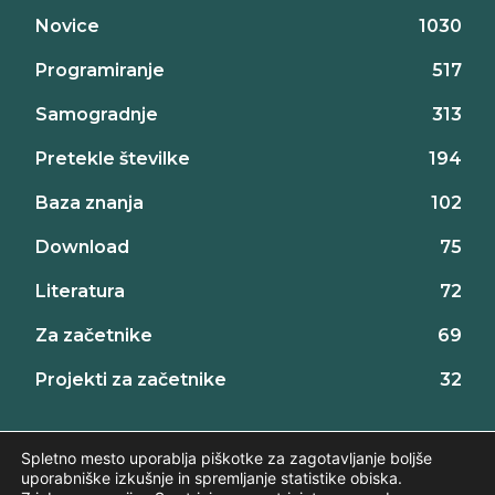
Novice
1030
Programiranje
517
Samogradnje
313
Pretekle številke
194
Baza znanja
102
Download
75
Literatura
72
Za začetnike
69
Projekti za začetnike
32
Spletno mesto uporablja piškotke za zagotavljanje boljše
uporabniške izkušnje in spremljanje statistike obiska.
©2026 AX elektronika d.o.o., vse pravice pridržane. | web:
Intinet