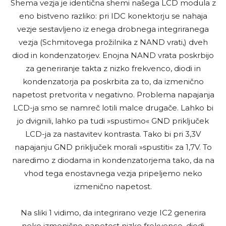
Shema vezja je identična shemi našega LCD modula z
eno bistveno razliko: pri IDC konektorju se nahaja
vezje sestavljeno iz enega drobnega integriranega
vezja (Schmitovega prožilnika z NAND vrati,) dveh
diod in kondenzatorjev. Enojna NAND vrata poskrbijo
za generiranje takta z nizko frekvenco, diodi in
kondenzatorja pa poskrbita za to, da izmenično
napetost pretvorita v negativno. Problema napajanja
LCD-ja smo se namreč lotili malce drugače. Lahko bi
jo dvignili, lahko pa tudi »spustimo« GND priključek
LCD-ja za nastavitev kontrasta. Tako bi pri 3,3V
napajanju GND priključek morali »spustiti« za 1,7V. To
naredimo z diodama in kondenzatorjema tako, da na
vhod tega enostavnega vezja pripeljemo neko
izmenično napetost.
Na sliki 1 vidimo, da integrirano vezje IC2 generira
neko izmenično napetost nizke frekvence, diodi