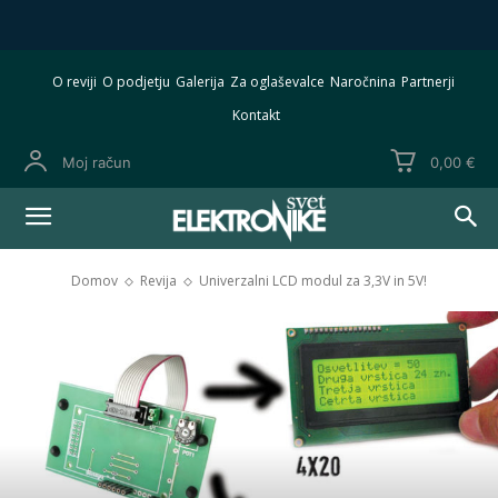
O reviji
O podjetju
Galerija
Za oglaševalce
Naročnina
Partnerji
Kontakt
Moj račun
0,00 €
Domov
Revija
Univerzalni LCD modul za 3,3V in 5V!