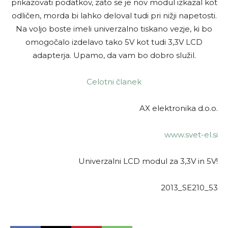
prikazovati podatkov, zato se je nov modul izkazal kot
odličen, morda bi lahko deloval tudi pri nižji napetosti.
Na voljo boste imeli univerzalno tiskano vezje, ki bo
omogočalo izdelavo tako 5V kot tudi 3,3V LCD
adapterja. Upamo, da vam bo dobro služil.
Celotni članek
AX elektronika d.o.o.
www.svet-el.si
Univerzalni LCD modul za 3,3V in 5V!
2013_SE210_53