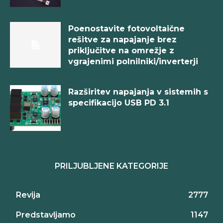
Poenostavite fotovoltaične
rešitve za napajanje brez
priključitve na omrežje z
vgrajenimi polnilniki/inverterji
Razširitev napajanja v sistemih s
specifikacijo USB PD 3.1
PRILJUBLJENE KATEGORIJE
Revija
2777
Predstavljamo
1147