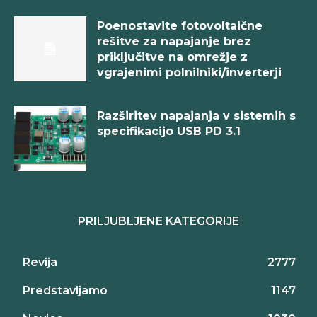
Poenostavite fotovoltaične
rešitve za napajanje brez
priključitve na omrežje z
vgrajenimi polnilniki/inverterji
Razširitev napajanja v sistemih s
specifikacijo USB PD 3.1
PRILJUBLJENE KATEGORIJE
Revija
2777
Predstavljamo
1147