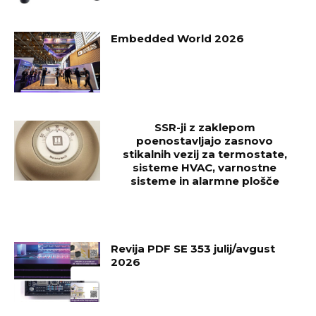
Embedded World 2026
SSR-ji z zaklepom
poenostavljajo zasnovo
stikalnih vezij za termostate,
sisteme HVAC, varnostne
sisteme in alarmne plošče
Revija PDF SE 353 julij/avgust
2026