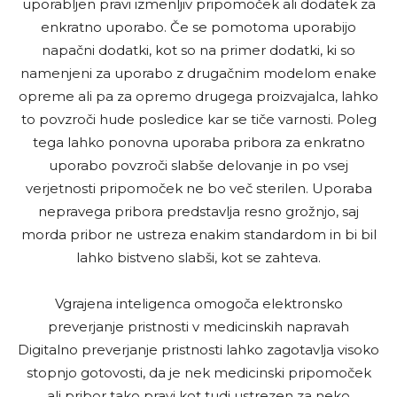
uporabljen pravi izmenljiv pripomoček ali dodatek za
enkratno uporabo. Če se pomotoma uporabijo
napačni dodatki, kot so na primer dodatki, ki so
namenjeni za uporabo z drugačnim modelom enake
opreme ali pa za opremo drugega proizvajalca, lahko
to povzroči hude posledice kar se tiče varnosti. Poleg
tega lahko ponovna uporaba pribora za enkratno
uporabo povzroči slabše delovanje in po vsej
verjetnosti pripomoček ne bo več sterilen. Uporaba
nepravega pribora predstavlja resno grožnjo, saj
morda pribor ne ustreza enakim standardom in bi bil
lahko bistveno slabši, kot se zahteva.
Vgrajena inteligenca omogoča elektronsko
preverjanje pristnosti v medicinskih napravah
Digitalno preverjanje pristnosti lahko zagotavlja visoko
stopnjo gotovosti, da je nek medicinski pripomoček
ali pribor tako pravi kot tudi ustrezen za neko