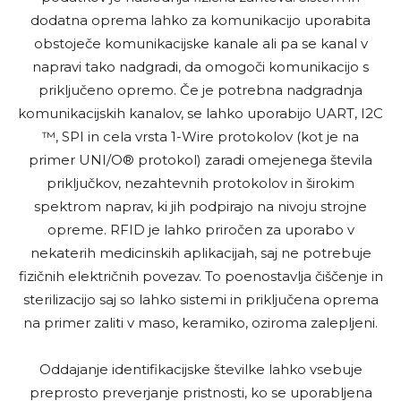
dodatna oprema lahko za komunikacijo uporabita
obstoječe komunikacijske kanale ali pa se kanal v
napravi tako nadgradi, da omogoči komunikacijo s
priključeno opremo. Če je potrebna nadgradnja
komunikacijskih kanalov, se lahko uporabijo UART, I2C
™, SPI in cela vrsta 1-Wire protokolov (kot je na
primer UNI/O® protokol) zaradi omejenega števila
priključkov, nezahtevnih protokolov in širokim
spektrom naprav, ki jih podpirajo na nivoju strojne
opreme. RFID je lahko priročen za uporabo v
nekaterih medicinskih aplikacijah, saj ne potrebuje
fizičnih električnih povezav. To poenostavlja čiščenje in
sterilizacijo saj so lahko sistemi in priključena oprema
na primer zaliti v maso, keramiko, oziroma zalepljeni.
Oddajanje identifikacijske številke lahko vsebuje
preprosto preverjanje pristnosti, ko se uporabljena