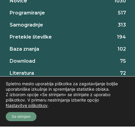
Novice
1030
Programiranje
517
Samogradnje
313
Pretekle številke
194
Baza znanja
102
Download
75
Literatura
72
Spletno mesto uporablja piškotke za zagotavljanje boljše
Za začetnike
69
uporabniške izkušnje in spremljanje statistike obiska.
Z izborom opcije »Se strinjam« se strinjate z uporabo
Projekti za začetnike
32
piškotkov. V primeru nestrinjanja izberite opcijo
Nastavitve piškotkov
.
Se strinjam
©2026 AX elektronika d.o.o., vse pravice pridržane. | web:
Intinet