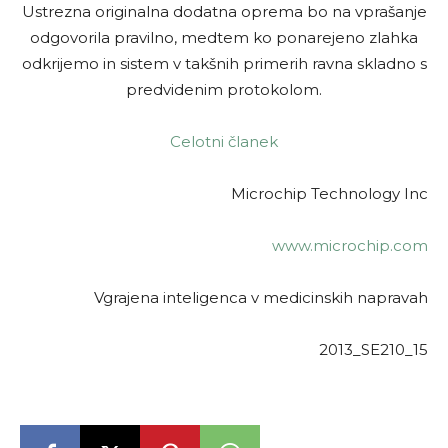
Ustrezna originalna dodatna oprema bo na vprašanje
odgovorila pravilno, medtem ko ponarejeno zlahka
odkrijemo in sistem v takšnih primerih ravna skladno s
predvidenim protokolom.
Celotni članek
Microchip Technology Inc
www.mic­ro­chip­.com
Vgrajena inteligenca v medicinskih napravah
2013_SE210_15