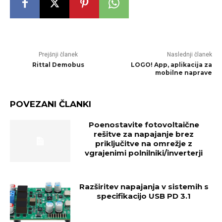
Prejšnji članek
Naslednji članek
Rit­tal De­mo­bus
LOGO! App, aplikacija za
mobilne naprave
POVEZANI ČLANKI
Poenostavite fotovoltaične
rešitve za napajanje brez
priključitve na omrežje z
vgrajenimi polnilniki/inverterji
Razširitev napajanja v sistemih s
specifikacijo USB PD 3.1