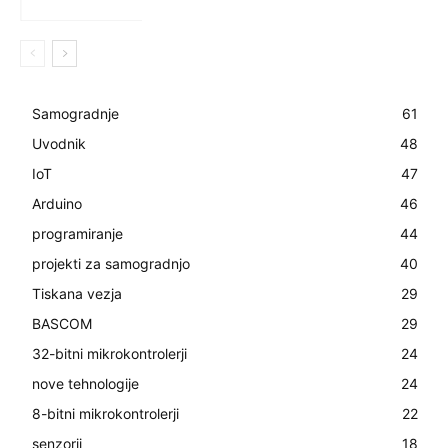
Samogradnje
61
Uvodnik
48
IoT
47
Arduino
46
programiranje
44
projekti za samogradnjo
40
Tiskana vezja
29
BASCOM
29
32-bitni mikrokontrolerji
24
nove tehnologije
24
8-bitni mikrokontrolerji
22
senzorji
18