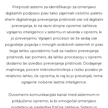
Preprosti sistemi za identifikacijo za izmenjavo
digitalnih podpisov prav tako zajemati celotno paleto
shem digitalnega preverjanja pristnosti vse od digitalni
preverjanja, ki na ravni strojne opreme zahteva
vgrajeno inteligenco v sistemu in seveda v opremi, ki
jo preverjamo. Vgrajen procesor se že sedaj vse
pogosteje pojavlja v mnogih sodobnih sistemih in prav
tega lahko uporabimo tudi za nadzor preverjanja
pristnosti, kar pomeni, da lahko procesorju v opremi
dodamo še izvedbo preverjanja pristnosti. Dodajanje
majhnega, poceni mikrokontrolerja z nizko porabo je
relativno lahko, če oprema, ki naj bi jo preverjali, nima
vgrajene nobene lastne inteligence.
Dvosmerni komunikacijski kanal med sistemom in
priključeno opremo, ki bi omogočal izmenjavo
podatkov je naslednja fizična zahteva. Sistem in