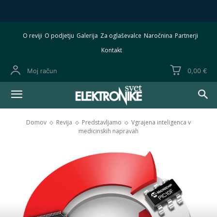
O reviji
O podjetju
Galerija
Za oglaševalce
Naročnina
Partnerji
Kontakt
Moj račun
0,00 €
Domov
Revija
Predstavljamo
Vgrajena inteligenca v
medicinskih napravah