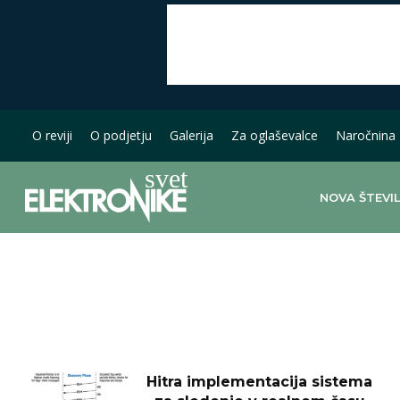
O reviji
O podjetju
Galerija
Za oglaševalce
Naročnina
NOVA ŠTEVI
Hitra implementacija sistema