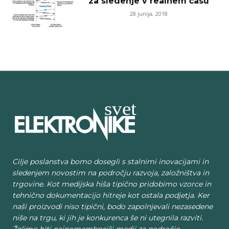
za sledenje v realnem času
28 junija, 2018
Cilje poslanstva bomo dosegli s stalnimi inovacijami in
sledenjem novostim na področju razvoja, založništva in
trgovine. Kot medijska hiša tipično pridobimo vzorce in
tehnično dokumentacijo hitreje kot ostala podjetja. Ker
naši proizvodi niso tipični, bodo zapolnjevali nezasedene
niše na trgu, ki jih je konkurenca še ni utegnila razviti.