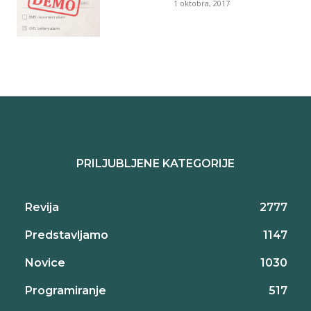
1 oktobra, 2017
PRILJUBLJENE KATEGORIJE
Revija
2777
Predstavljamo
1147
Novice
1030
Programiranje
517