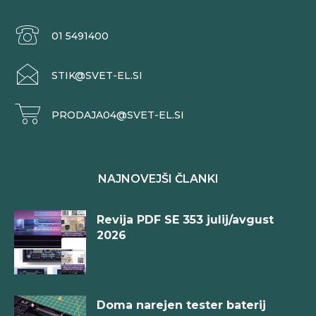
01 5491400
STIK@SVET-EL.SI
PRODAJA04@SVET-EL.SI
NAJNOVEJŠI ČLANKI
Revija PDF SE 353 julij/avgust
2026
Doma narejen tester baterij