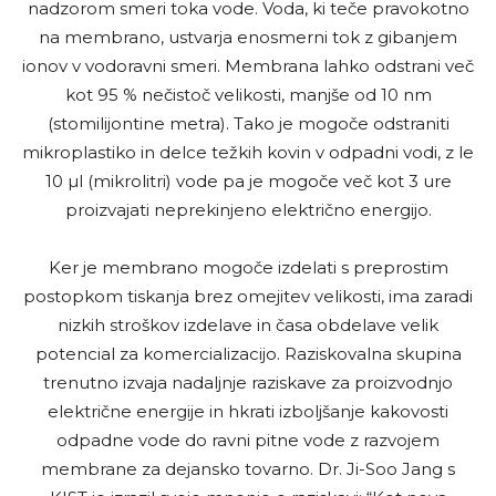
nadzorom smeri toka vode. Voda, ki teče pravokotno
na membrano, ustvarja enosmerni tok z gibanjem
ionov v vodoravni smeri. Membrana lahko odstrani več
kot 95 % nečistoč velikosti, manjše od 10 nm
(stomilijontine metra). Tako je mogoče odstraniti
mikroplastiko in delce težkih kovin v odpadni vodi, z le
10 µl (mikrolitri) vode pa je mogoče več kot 3 ure
proizvajati neprekinjeno električno energijo.
Ker je membrano mogoče izdelati s preprostim
postopkom tiskanja brez omejitev velikosti, ima zaradi
nizkih stroškov izdelave in časa obdelave velik
potencial za komercializacijo. Raziskovalna skupina
trenutno izvaja nadaljnje raziskave za proizvodnjo
električne energije in hkrati izboljšanje kakovosti
odpadne vode do ravni pitne vode z razvojem
membrane za dejansko tovarno. Dr. Ji-Soo Jang s