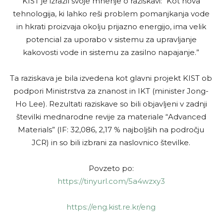
KIST je izrazil svoje mnenje o raziskavi: “Kot nova
tehnologija, ki lahko reši problem pomanjkanja vode
in hkrati proizvaja okolju prijazno energijo, ima velik
potencial za uporabo v sistemu za upravljanje
kakovosti vode in sistemu za zasilno napajanje.”
Ta raziskava je bila izvedena kot glavni projekt KIST ob
podpori Ministrstva za znanost in IKT (minister Jong-
Ho Lee). Rezultati raziskave so bili objavljeni v zadnji
številki mednarodne revije za materiale “Advanced
Materials” (IF: 32,086, 2,17 % najboljših na področju
JCR) in so bili izbrani za naslovnico številke.
Povzeto po:
https://tinyurl.com/5a4wzxy3
https://eng.kist.re.kr/eng