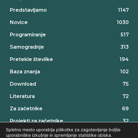
Predstavljamo
1147
Novice
1030
Programiranje
517
Samogradnje
313
Pretekle številke
194
Baza znanja
102
Download
75
Literatura
72
Za začetnike
69
Projekti za začetnike
32
Spletno mesto uporablja piškotke za zagotavljanje boljše
uporabniške izkušnje in spremljanje statistike obiska.