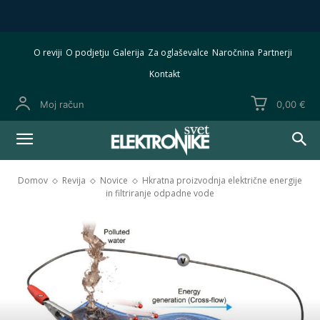
O reviji
O podjetju
Galerija
Za oglaševalce
Naročnina
Partnerji
Kontakt
Moj račun
0,00 €
Domov
Revija
Novice
Hkratna proizvodnja električne energije
in filtriranje odpadne vode