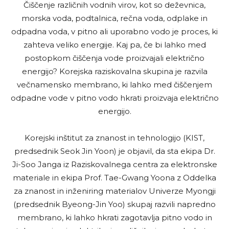
Čiščenje različnih vodnih virov, kot so deževnica,
morska voda, podtalnica, rečna voda, odplake in
odpadna voda, v pitno ali uporabno vodo je proces, ki
zahteva veliko energije. Kaj pa, če bi lahko med
postopkom čiščenja vode proizvajali električno
energijo? Korejska raziskovalna skupina je razvila
večnamensko membrano, ki lahko med čiščenjem
odpadne vode v pitno vodo hkrati proizvaja električno
energijo.
Korejski inštitut za znanost in tehnologijo (KIST,
predsednik Seok Jin Yoon) je objavil, da sta ekipa Dr.
Ji-Soo Janga iz Raziskovalnega centra za elektronske
materiale in ekipa Prof. Tae-Gwang Yoona z Oddelka
za znanost in inženiring materialov Univerze Myongji
(predsednik Byeong-Jin Yoo) skupaj razvili napredno
membrano, ki lahko hkrati zagotavlja pitno vodo in