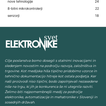
nove tehnologije
24
8-bitni mikrokontrolerji
22
senzorji
18
Cilje poslanstva bomo dosegli s stalnimi inovacijami in
sledenjem novostim na področju razvoja, založništva in
trgovine. Kot medijska hiša tipično pridobimo vzorce in
tehnično dokumentacijo hitreje kot ostala podjetja. Ker
naši proizvodi niso tipični, bodo zapolnjevali nezasedene
niše na trgu, ki jih je konkurenca še ni utegnila razviti.
Želimo biti najpomembnejši medij za področje
elektronike, avtomatizacije in mehatronike v Sloveniji in
sosednjih državah.