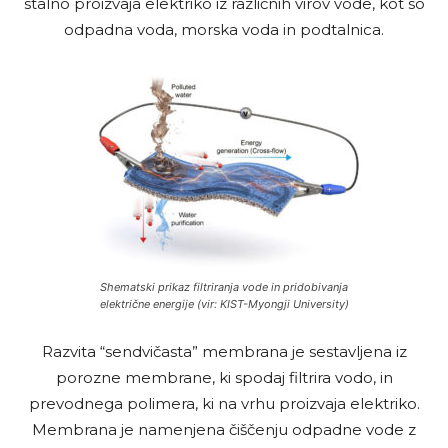
stalno proizvaja elektriko iz različnih virov vode, kot so
odpadna voda, morska voda in podtalnica.
Shematski prikaz filtriranja vode in pridobivanja
električne energije (vir: KIST-Myongji University)
Razvita “sendvičasta” membrana je sestavljena iz
porozne membrane, ki spodaj filtrira vodo, in
prevodnega polimera, ki na vrhu proizvaja elektriko.
Membrana je namenjena čiščenju odpadne vode z