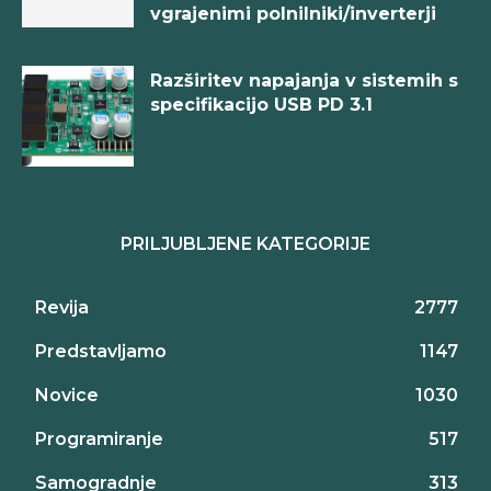
vgrajenimi polnilniki/inverterji
Razširitev napajanja v sistemih s
specifikacijo USB PD 3.1
PRILJUBLJENE KATEGORIJE
Revija
2777
Predstavljamo
1147
Novice
1030
Programiranje
517
Samogradnje
313