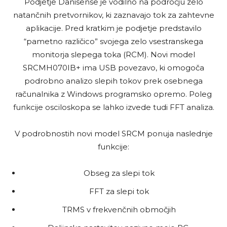
Podjetje Danisense je vodilno na področju zelo
natančnih pretvornikov, ki zaznavajo tok za zahtevne
aplikacije. Pred kratkim je podjetje predstavilo
“pametno različico” svojega zelo vsestranskega
monitorja slepega toka (RCM). Novi model
SRCMH070IB+ ima USB povezavo, ki omogoča
podrobno analizo slepih tokov prek osebnega
računalnika z Windows programsko opremo. Poleg
funkcije osciloskopa se lahko izvede tudi FFT analiza.
V podrobnostih novi model SRCM ponuja naslednje
funkcije:
Obseg za slepi tok
FFT za slepi tok
TRMS v frekvenčnih območjih