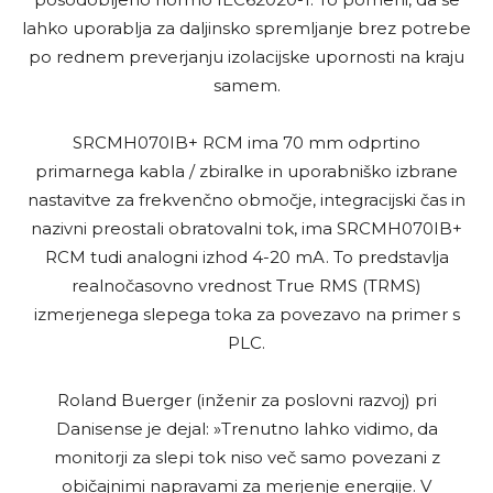
lahko uporablja za daljinsko spremljanje brez potrebe
po rednem preverjanju izolacijske upornosti na kraju
samem.
SRCMH070IB+ RCM ima 70 mm odprtino
primarnega kabla / zbiralke in uporabniško izbrane
nastavitve za frekvenčno območje, integracijski čas in
nazivni preostali obratovalni tok, ima SRCMH070IB+
RCM tudi analogni izhod 4-20 mA. To predstavlja
realnočasovno vrednost True RMS (TRMS)
izmerjenega slepega toka za povezavo na primer s
PLC.
Roland Buerger (inženir za poslovni razvoj) pri
Danisense je dejal: »Trenutno lahko vidimo, da
monitorji za slepi tok niso več samo povezani z
običajnimi napravami za merjenje energije. V