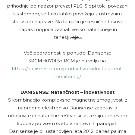
prihodnje bo nadzor prevzel PLC. Slepi toki, povezani
s sistemom, se tako lahko povežejo z ustreznim
statusom naprave. Na ta način je resnične tokove
napak mogoče zaznati veliko natančneje in
zanesljiveje.«
Več podrobnosti o ponudbi Danisense
SRCMH070IB+ RCM je na voljo na:
https://danisense.com/products/residual-current-
monitoring/
DANISENSE: Natančnost – inovativnost
S kombinacijo kompleksne magnetne zmogljivosti z
napredno elektroniko Danisense zagotavlja
učinkovite in natančne rešitve, ki ustrezajo zahtevam
kupcev po vsem svetu v zahtevnih panogah.
Danisense je bil ustanovljen leta 2012, danes pa ima