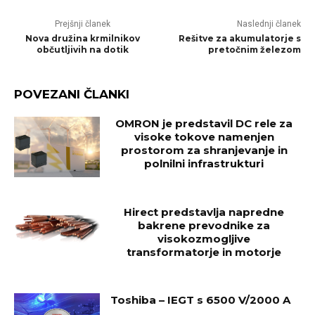
Prejšnji članek
Naslednji članek
Nova družina krmilnikov
Rešitve za akumulatorje s
občutljivih na dotik
pretočnim železom
POVEZANI ČLANKI
OMRON je predstavil DC rele za
visoke tokove namenjen
prostorom za shranjevanje in
polnilni infrastrukturi
Hirect predstavlja napredne
bakrene prevodnike za
visokozmogljive
transformatorje in motorje
Toshiba – IEGT s 6500 V/2000 A