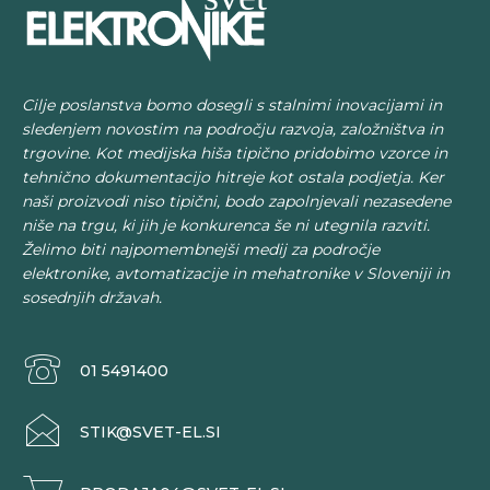
Cilje poslanstva bomo dosegli s stalnimi inovacijami in
sledenjem novostim na področju razvoja, založništva in
trgovine. Kot medijska hiša tipično pridobimo vzorce in
tehnično dokumentacijo hitreje kot ostala podjetja. Ker
naši proizvodi niso tipični, bodo zapolnjevali nezasedene
niše na trgu, ki jih je konkurenca še ni utegnila razviti.
Želimo biti najpomembnejši medij za področje
elektronike, avtomatizacije in mehatronike v Sloveniji in
sosednjih državah.
01 5491400
STIK@SVET-EL.SI