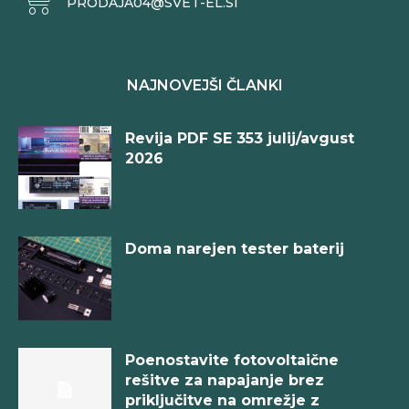
PRODAJA04@SVET-EL.SI
NAJNOVEJŠI ČLANKI
Revija PDF SE 353 julij/avgust
2026
Doma narejen tester baterij
Poenostavite fotovoltaične
rešitve za napajanje brez
priključitve na omrežje z