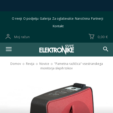
O reviji
O podjetju
Galerija
Za oglaševalce
Naročnina
Partnerji
Kontakt
Moj račun
0,00 €
Domov
Revija
Novice
"Pametna različica" vsestranskega
monitorja slepih tokov