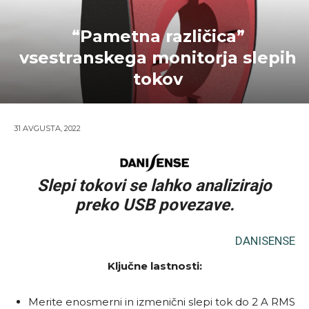
“Pametna različica”
vsestranskega monitorja slepih
tokov
31 AVGUSTA, 2022
Slepi tokovi se lahko analizirajo
preko USB povezave.
DANISENSE
Ključne lastnosti:
Merite enosmerni in izmenični slepi tok do 2 A RMS