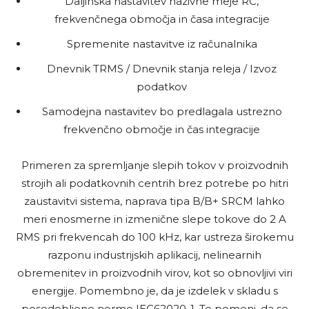
Daljinska nastavitev nazivne meje RC,
frekvenčnega območja in časa integracije
Spremenite nastavitve iz računalnika
Dnevnik TRMS / Dnevnik stanja releja / Izvoz
podatkov
Samodejna nastavitev bo predlagala ustrezno
frekvenčno območje in čas integracije
Primeren za spremljanje slepih tokov v proizvodnih
strojih ali podatkovnih centrih brez potrebe po hitri
zaustavitvi sistema, naprava tipa B/B+ SRCM lahko
meri enosmerne in izmenične slepe tokove do 2 A
RMS pri frekvencah do 100 kHz, kar ustreza širokemu
razponu industrijskih aplikacij, nelinearnih
obremenitev in proizvodnih virov, kot so obnovljivi viri
energije. Pomembno je, da je izdelek v skladu s
posodobljeno normo IEC62020-1. To pomeni, da se