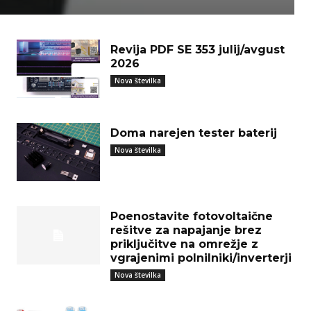
Revija PDF SE 353 julij/avgust
2026
Nova številka
Doma narejen tester baterij
Nova številka
Poenostavite fotovoltaične
rešitve za napajanje brez
priključitve na omrežje z
vgrajenimi polnilniki/inverterji
Nova številka