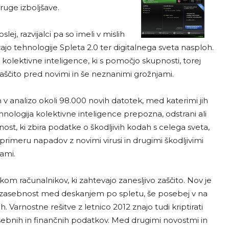
druge izboljšave.
ej, razvijalci pa so imeli v mislih
jo tehnologije Spleta 2.0 ter digitalnega sveta nasploh.
 kolektivne inteligence, ki s pomočjo skupnosti, torej
aščito pred novimi in še neznanimi grožnjami.
v analizo okoli 98.000 novih datotek, med katerimi jih
hnologija kolektivne inteligence prepozna, odstrani ali
ost, ki zbira podatke o škodljivih kodah s celega sveta,
rimeru napadov z novimi virusi in drugimi škodljivimi
ami.
m računalnikov, ki zahtevajo zanesljivo zaščito. Nov je
in zasebnost med deskanjem po spletu, še posebej v na
. Varnostne rešitve z letnico 2012 znajo tudi kriptirati
sebnih in finančnih podatkov. Med drugimi novostmi in