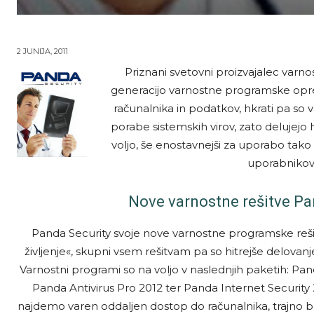
2 JUNIJA, 2011
Priznani svetovni proizvajalec varnos
generacijo varnostne programske oprem
računalnika in podatkov, hkrati pa so
porabe sistemskih virov, zato delujejo hi
voljo, še enostavnejši za uporabo tak
uporabnikov i
Nove varnostne rešitve Pan
Panda Security svoje nove varnostne programske rešit
življenje«, skupni vsem rešitvam pa so hitrejše delovanje
Varnostni programi so na voljo v naslednjih paketih: Pan
Panda Antivirus Pro 2012 ter Panda Internet Securit
najdemo varen oddaljen dostop do računalnika, trajno br