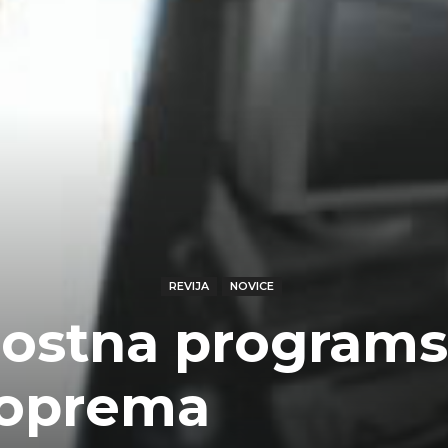
REVIJA
NOVICE
nostna program
oprema