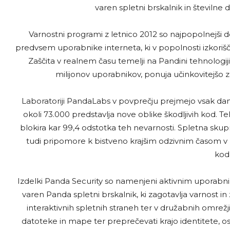
varen spletni brskalnik in številne 
Varnostni programi z letnico 2012 so najpopolnejši dosl
predvsem uporabnike interneta, ki v popolnosti izkorišča
Zaščita v realnem času temelji na Pandini tehnologiji
milijonov uporabnikov, ponuja učinkovitejšo z
Laboratoriji PandaLabs v povprečju prejmejo vsak dan 
okoli 73.000 predstavlja nove oblike škodljivih kod. Te
blokira kar 99,4 odstotka teh nevarnosti. Spletna skupn
tudi pripomore k bistveno krajšim odzivnim časom v p
kod
Izdelki Panda Security so namenjeni aktivnim uporabniko
varen Panda spletni brskalnik, ki zagotavlja varnost 
interaktivnih spletnih straneh ter v družabnih omrežjih
datoteke in mape ter preprečevati krajo identitete, o