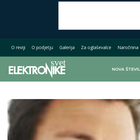
O reviji
O podjetju
Galerija
Za oglaševalce
Naročnina
NOVA ŠTEVI