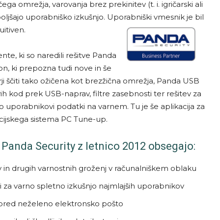
a omrežja, varovanja brez prekinitev (t. i. igričarski ali
boljšajo uporabniško izkušnjo. Uporabniški vmesnik je bil
uitiven.
te, ki so naredili rešitve Panda
gon, ki prepozna tudi nove in še
rji ščiti tako ožičena kot brezžična omrežja, Panda USB
vih kod prek USB-naprav, filtre zasebnosti ter rešitev za
so uporabnikovi podatki na varnem. Tu je še aplikacija za
cijskega sistema PC Tune-up.
h Panda Security z letnico 2012 obsegajo:
sov in drugih varnostnih groženj v računalniškem oblaku
i za varno spletno izkušnjo najmlajših uporabnikov
e pred neželeno elektronsko pošto