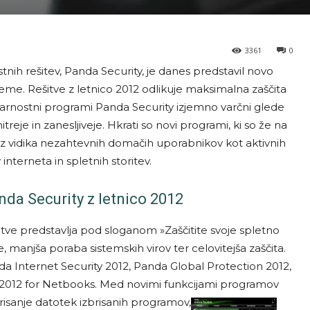
3361
0
tnih rešitev, Panda Security, je danes predstavil novo
e. Rešitve z letnico 2012 odlikuje maksimalna zaščita
 varnostni programi Panda Security izjemno varčni glede
treje in zanesljiveje. Hkrati so novi programi, ki so že na
o z vidika nezahtevnih domačih uporabnikov kot aktivnih
nterneta in spletnih storitev.
da Security z letnico 2012
ve predstavlja pod sloganom »Zaščitite svoje spletno
, manjša poraba sistemskih virov ter celovitejša zaščita.
da Internet Security 2012, Panda Global Protection 2012,
y 2012 for Netbooks. Med novimi funkcijami programov
isanje datotek izbrisanih progra
mov,