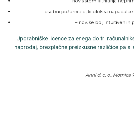
– nov sistem filtriranja neprim
– osebni požarni zid, ki blokira napadalce 
– nov, še bolj intuitiven i
Uporabniške licence za enega do tri računalnike
naprodaj, brezplačne preizkusne različice pa si
Anni d. o. o., Motnica 