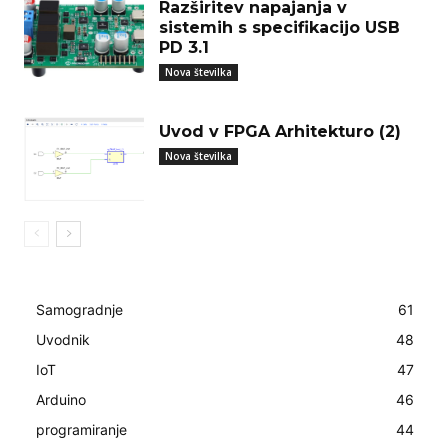
Razširitev napajanja v
sistemih s specifikacijo USB
PD 3.1
Nova številka
Uvod v FPGA Arhitekturo (2)
Nova številka
Samogradnje
61
Uvodnik
48
IoT
47
Arduino
46
programiranje
44