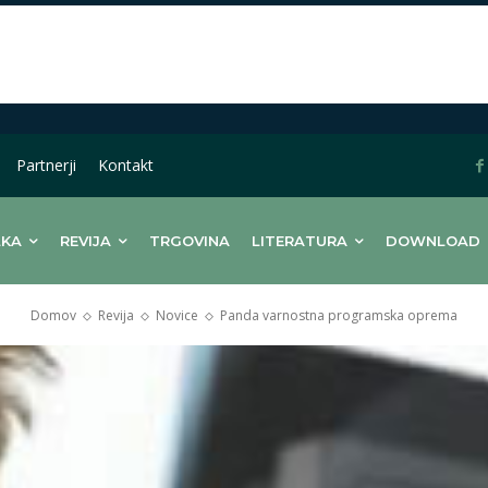
Partnerji
Kontakt
LKA
REVIJA
TRGOVINA
LITERATURA
DOWNLOAD
Domov
Revija
Novice
Panda varnostna programska oprema