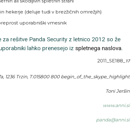
ernih ali škodljivih spletnih strani
in hekerje (deluje tudi v brezžičnih omrežjih)
n preprost uporabniški vmesnik
 za rešitve Panda Security z letnico 2012 so že
 uporabniki lahko prenesejo iz
spletnega naslova
.
2011_SE188_
17
7a, 1236 Trzin, T:015800 800
begin_of_the_skype_highlight
Toni Jeršin
www.anni.si
panda@anni.si