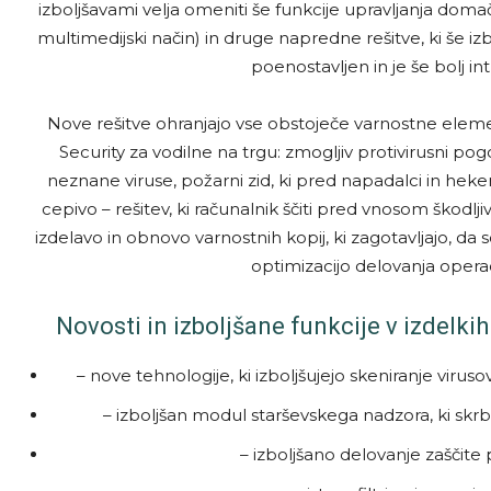
izboljšavami velja omeniti še funkcije upravljanja domačeg
multimedijski način) in druge napredne rešitve, ki še iz
poenostavljen in je še bolj int
Nove rešitve ohranjajo vse obstoječe varnostne elemen
Security za vodilne na trgu: zmogljiv protivirusni po
neznane viruse, požarni zid, ki pred napadalci in heke
cepivo – rešitev, ki računalnik ščiti pred vnosom škodlji
izdelavo in obnovo varnostnih kopij, ki zagotavljajo, da 
optimizacijo delovanja opera
Novosti in izboljšane funkcije v izdelki
– nove tehnologije, ki izboljšujejo skeniranje viru
– izboljšan modul starševskega nadzora, ki skrb
– izboljšano delovanje zaščit