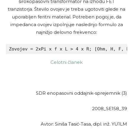
širokopasovni transformator na izhodu FET
tranzistorja. Število ovojev je treba ugotoviti glede na
uporabljen feritni material. Potreben pogoj je, da
impedanca ovojev izpolnjuje naslednjo formulo za
najnižjo delovno frekvenco:
Zovojev = 2xPi x f x L > 4 x R; [Ohm, H, F, Hz
Celotni članek
SDR enopasovni oddajnik-sprejemnik (3)
2008_SE158_39
Avtor: Siniša Tasić-Tasa, dipl. inž. YU1LM