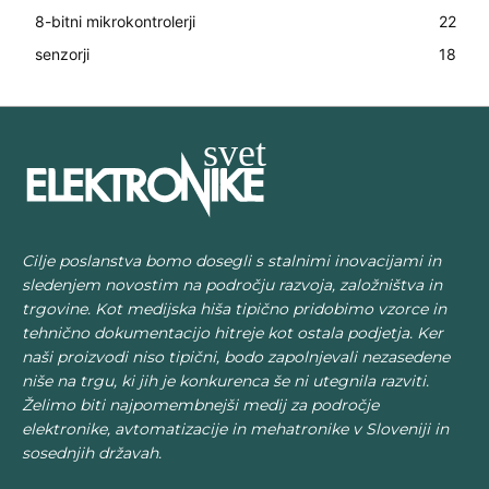
8-bitni mikrokontrolerji
22
senzorji
18
Cilje poslanstva bomo dosegli s stalnimi inovacijami in
sledenjem novostim na področju razvoja, založništva in
trgovine. Kot medijska hiša tipično pridobimo vzorce in
tehnično dokumentacijo hitreje kot ostala podjetja. Ker
naši proizvodi niso tipični, bodo zapolnjevali nezasedene
niše na trgu, ki jih je konkurenca še ni utegnila razviti.
Želimo biti najpomembnejši medij za področje
elektronike, avtomatizacije in mehatronike v Sloveniji in
sosednjih državah.