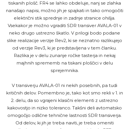
tiskanih plošč. FR4 se lahko obdeluje, nanj se zlahka
nanašajo napisi, možno jih je spajkati in tako omogočiti
električni stik sprednje in zadnje stranice ohišja.
Vsekakor je možno vgraditi SDR transiver AVALA-01 v
neko drugo ustrezno škatlo. V prilogi bodo podane
slike realizacije verzije Rev2, ki se neznatno razlikujejo
od verzije Rev3, ki je predstavljena v tem članku.
Razlika je v delu zunanje ročke tasterja in nekaj
majhnih sprememb na tiskani ploščici v delu
sprejemnika.
V transiverju AVALA-01 ni nekih posebnih, pa tudi
kritičnih delov. Pomembno je, tako kot smo rekli v 1. in
2. delu, da so vgrajeni klasični elementi z ustrezno
kakovostjo in nizko toleranco. Takšni deli avtomatsko
omogočijo odlične tehnične lastnosti SDR transiverja.
Od delov, ki jih je treba naviti, je treba omeniti