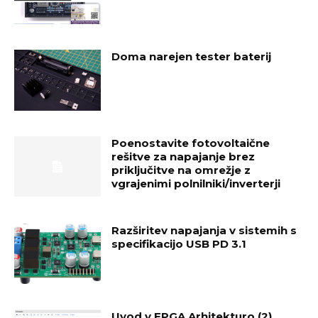
Doma narejen tester baterij
Poenostavite fotovoltaične
rešitve za napajanje brez
priključitve na omrežje z
vgrajenimi polnilniki/inverterji
Razširitev napajanja v sistemih s
specifikacijo USB PD 3.1
Uvod v FPGA Arhitekturo (2)