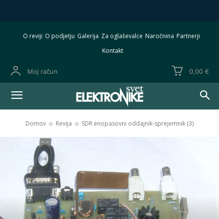
O reviji
O podjetju
Galerija
Za oglaševalce
Naročnina
Partnerji
Kontakt
Moj račun
0,00 €
Domov
Revija
SDR enopasovni oddajnik-sprejemnik (3)