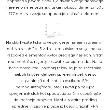
napisano v prvem članku, je tiskano vezje transiverja
narejeno na enostranski tiskani ploščici dimenzij 150 x
177 mm. Na vezju so uporabljeni klasični elementi.
Na sliki 1 vidite tiskano vezje, kjer je narejen sprejemni
del. Na slikah 2 in 3 vidite samo tiskano vezje, pa tudi
razpored elementov. Avtor predlaga naslednji vrstni
red montaže: najprej sestavite sprejemni del. Na ta
način boste imeli najmanj težav, saj je za začetnika
najbolj kritičen del prav sprejemni del, kjer so
najvitalnejši deli, kot sta oscilator, S/H
demodulator/modulator. Hkrati pa delujoč
sprejemnik služi kot spodbuda za čim uspešnejše
dokončanje projekta. Na sliki 4 vidite predlog
sprednje in zadnje plošče iz kosov praznih FR4