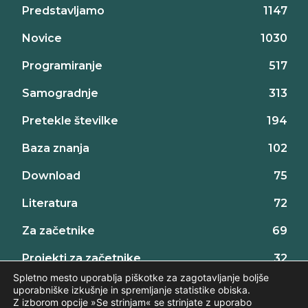
Predstavljamo
1147
Novice
1030
Programiranje
517
Samogradnje
313
Pretekle številke
194
Baza znanja
102
Download
75
Literatura
72
Za začetnike
69
Projekti za začetnike
32
Spletno mesto uporablja piškotke za zagotavljanje boljše
uporabniške izkušnje in spremljanje statistike obiska.
Z izborom opcije »Se strinjam« se strinjate z uporabo