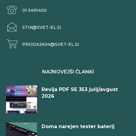
01 5491400
STIK@SVET-EL.SI
PRODAJA04@SVET-EL.SI
NAJNOVEJŠI ČLANKI
Revija PDF SE 353 julij/avgust
2026
Doma narejen tester baterij