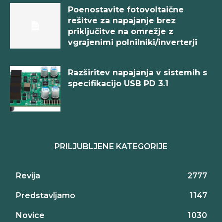
Poenostavite fotovoltaične
rešitve za napajanje brez
priključitve na omrežje z
vgrajenimi polnilniki/inverterji
Razširitev napajanja v sistemih s
specifikacijo USB PD 3.1
PRILJUBLJENE KATEGORIJE
Revija
2777
Predstavljamo
1147
Novice
1030