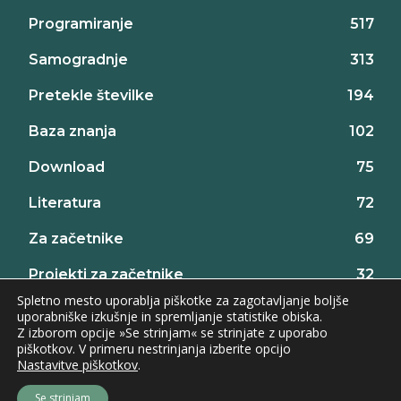
Programiranje
517
Samogradnje
313
Pretekle številke
194
Baza znanja
102
Download
75
Literatura
72
Za začetnike
69
Projekti za začetnike
32
Spletno mesto uporablja piškotke za zagotavljanje boljše
uporabniške izkušnje in spremljanje statistike obiska.
Z izborom opcije »Se strinjam« se strinjate z uporabo
piškotkov. V primeru nestrinjanja izberite opcijo
Nastavitve piškotkov
.
©2026 AX elektronika d.o.o., vse pravice pridržane. | web:
Intinet
Se strinjam