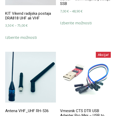
SSB
Cenovni
7,00
€
–
48,90
€
KIT Vikend radijska postaja
razpon:
DRA818 UHF ali VHF
Ta
Izberite možnosti
od
izdelek
Cenovni
3,50
€
–
75,00
€
7,00 €
ima
razpon:
Ta
do
Izberite možnosti
več
od
izdelek
48,90 €
različic.
3,50 €
ima
Možnosti
do
več
Akcija!
lahko
75,00 €
različic.
izberete
Možnosti
na
lahko
strani
izberete
izdelka
na
strani
izdelka
Antena VHF_UHF RH-536
Vmesnik CTS DTR USB
Adapter Pro Mini – USB to