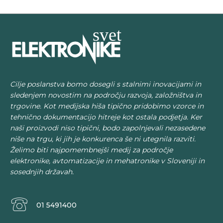
Cilje poslanstva bomo dosegli s stalnimi inovacijami in
sledenjem novostim na področju razvoja, založništva in
trgovine. Kot medijska hiša tipično pridobimo vzorce in
tehnično dokumentacijo hitreje kot ostala podjetja. Ker
naši proizvodi niso tipični, bodo zapolnjevali nezasedene
niše na trgu, ki jih je konkurenca še ni utegnila razviti.
Želimo biti najpomembnejši medij za področje
elektronike, avtomatizacije in mehatronike v Sloveniji in
sosednjih državah.
01 5491400