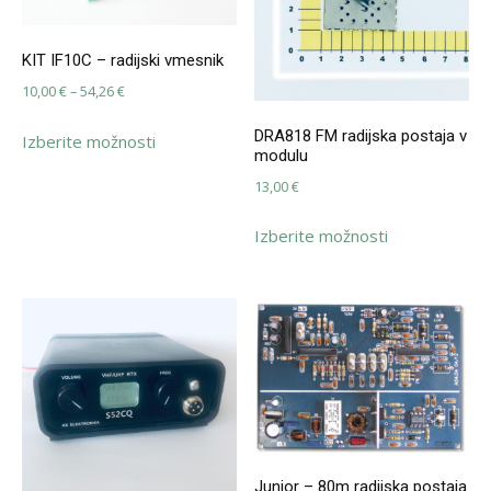
KIT IF10C – radijski vmesnik
Cenovni
10,00
€
–
54,26
€
razpon:
Ta
DRA818 FM radijska postaja v
Izberite možnosti
od
izdelek
modulu
10,00 €
ima
13,00
€
do
več
Ta
54,26 €
različic.
Izberite možnosti
izdelek
Možnosti
ima
lahko
več
izberete
različic.
na
Možnosti
strani
lahko
izdelka
izberete
na
strani
izdelka
Junior – 80m radijska postaja