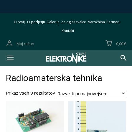
O reviji
O podjetju
Galerija
Za oglaševalce
Naročnina
Partnerji
Kontakt
Moj račun
0,00 €
Radioamaterska tehnika
Razvrščeno
Prikaz vseh 9 rezultatov
po
datumu