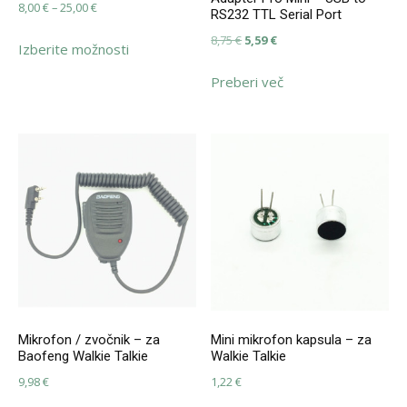
Cenovni
8,00
€
–
25,00
€
RS232 TTL Serial Port
razpon:
Ta
Izvirna
Trenutna
8,75
€
5,59
€
Izberite možnosti
od
izdelek
cena
cena
8,00 €
ima
Preberi več
je
je:
do
več
bila:
5,59 €.
25,00 €
različic.
8,75 €.
Možnosti
lahko
izberete
na
strani
izdelka
Mikrofon / zvočnik – za
Mini mikrofon kapsula – za
Baofeng Walkie Talkie
Walkie Talkie
9,98
€
1,22
€