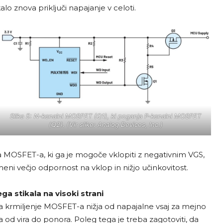
alo znova priključi napajanje v celoti.
Slika 5: N-kanalni MOSFET (Q1), ki poganja P-kanalni MOSFET
(Q2). (Vir slike: Analog Devices, Inc.)
 MOSFET-a, ki ga je mogoče vklopiti z negativnim VGS,
eni večjo odpornost na vklop in nižjo učinkovitost.
a stikala na visoki strani
a krmiljenje MOSFET-a nižja od napajalne vsaj za mejno
od vira do ponora. Poleg tega je treba zagotoviti, da