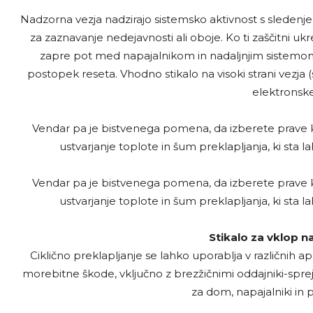
Nadzorna vezja nadzirajo sistemsko aktivnost s sledenj
za zaznavanje nedejavnosti ali oboje. Ko ti zaščitni uk
zapre pot med napajalnikom in nadaljnjim sistemom
postopek reseta. Vhodno stikalo na visoki strani vezja (
elektronske
Vendar pa je bistvenega pomena, da izberete prave 
ustvarjanje toplote in šum preklapljanja, ki sta 
Vendar pa je bistvenega pomena, da izberete prave 
ustvarjanje toplote in šum preklapljanja, ki sta 
Stikalo za vklop na
Ciklično preklapljanje se lahko uporablja v različnih apl
morebitne škode, vključno z brezžičnimi oddajniki-spr
za dom, napajalniki in 