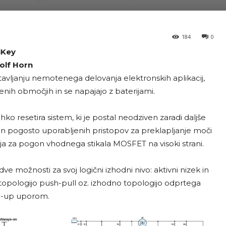
184
0
iKey
olf Horn
tavljanju nemotenega delovanja elektronskih aplikacij,
enih območjih in se napajajo z baterijami.
o resetira sistem, ki je postal neodziven zaradi daljše
 in pogosto uporabljenih pristopov za preklapljanje moči
a za pogon vhodnega stikala MOSFET na visoki strani.
ve možnosti za svoj logični izhodni nivo: aktivni nizek in
no topologijo push-pull oz. izhodno topologijo odprtega
l-up uporom.