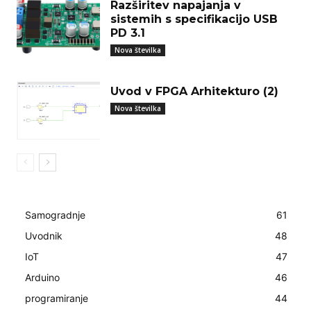
Razširitev napajanja v
sistemih s specifikacijo USB
PD 3.1
Nova številka
Uvod v FPGA Arhitekturo (2)
Nova številka
Samogradnje
61
Uvodnik
48
IoT
47
Arduino
46
programiranje
44