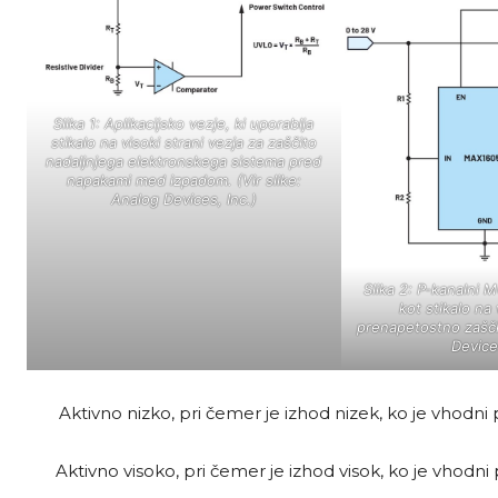
Slika 1: Aplikacijsko vezje, ki uporablja
stikalo na visoki strani vezja za zaščito
nadaljnjega elektronskega sistema pred
napakami med izpadom. (Vir slike:
Analog Devices, Inc.)
Slika 2: P-kanalni 
kot stikalo na 
prenapetostno zaščit
Devices
Aktivno nizko, pri čemer je izhod nizek, ko je vhodni p
Aktivno visoko, pri čemer je izhod visok, ko je vhodni 