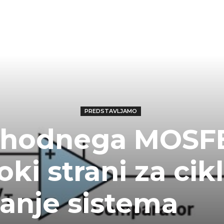
PREDSTAVLJAMO
vhodnega MOSF
oki strani za cik
anje sistema