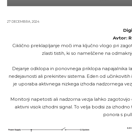
27 DECEMBRA, 2024
Dig
Avtor: R
Ciklično preklapljanje moči ima ključno vlogo pri zago
zlasti tistih, ki so nameščene na odmaknj
Dejanje odklopa in ponovnega priklopa napajalnika lahk
nedejavnosti ali prekinitev sistema. Eden od učinkovitih
je uporaba aktivnega nizkega izhoda nadzornega vezj
Monitorji napetosti ali nadzorna vezja lahko zagotovijo d
aktivni visok izhodni signal. To velja bodisi za izhod
ponora s pul