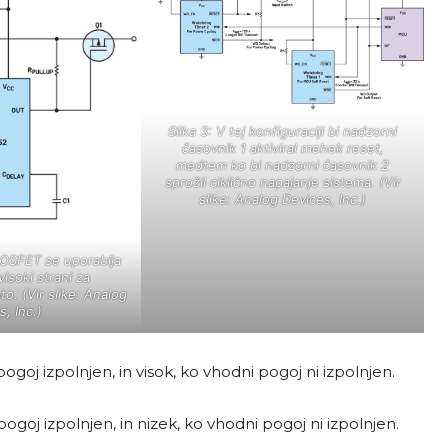
Slika 3: V tej konfiguraciji bi nadzorni
časovnik 1 aktiviral mehek reset,
medtem ko bi nadzorni časovnik 2
sprožil ciklično napajanje sistema. (Vir
slike: Analog Devices, Inc.)
MOSFET se uporablja
visoki strani za
o. (Vir slike: Analog
, Inc.)
ogoj izpolnjen, in visok, ko vhodni pogoj ni izpolnjen.
pogoj izpolnjen, in nizek, ko vhodni pogoj ni izpolnjen.