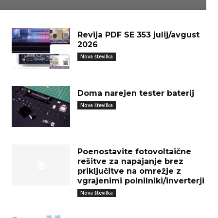
Revija PDF SE 353 julij/avgust
2026
Nova številka
Doma narejen tester baterij
Nova številka
Poenostavite fotovoltaične
rešitve za napajanje brez
priključitve na omrežje z
vgrajenimi polnilniki/inverterji
Nova številka