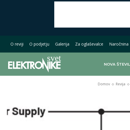
O reviji
O podjetju
Galerija
Za oglaševalce
Naročnina
NOVA ŠTEVI
Domov
Revija