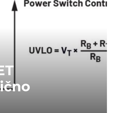
ET
lično