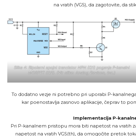
na vratih (VGS), da zagotovite, da stik
Slika 4: Bipolarni spojni tranzistor NPN (Q1) poganja P-kanalni
MOSFET (Q2). (Vir slike: Analog Devices, Inc.)
To dodatno vezje ni potrebno pri uporabi P-kanalnega
kar poenostavlja zasnovo aplikacije, čeprav to pom
Implementacija P-kanalneg
Pri P-kanalnem pristopu mora biti napetost na vratih z
napetost na vratih VGS(th), da omogočite pretok toka 