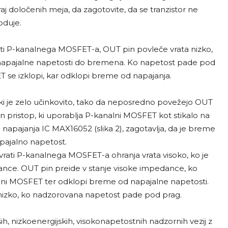
 določenih meja, da zagotovite, da se tranzistor ne
duje.
rati P-kanalnega MOSFET-a, OUT pin povleče vrata nizko,
od napajalne napetosti do bremena. Ko napetost pade pod
 se izklopi, kar odklopi breme od napajanja.
, ki je zelo učinkovito, tako da neposredno povežejo OUT
 pristop, ki uporablja P-kanalni MOSFET kot stikalo na
e napajanja IC MAX16052 (slika 2), zagotavlja, da je breme
pajalno napetost.
rati P-kanalnega MOSFET-a ohranja vrata visoko, ko je
nce. OUT pin preide v stanje visoke impedance, ko
lni MOSFET ter odklopi breme od napajalne napetosti.
nizko, ko nadzorovana napetost pade pod prag.
h, nizkoenergijskih, visokonapetostnih nadzornih vezij z