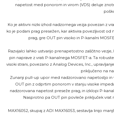
napetost med ponorom in virom (VDS) deluje znotraj
poško
Ko je aktivni nizki izhod nadzornega vezja povezan z v
ko je podani prag presežen, kar aktivira povezljivost 
prag, gre OUT pin visoko in P-kanalni MOSFET
Razvijalci lahko ustvarijo prenapetostno zaščitno vezje
pin naprave z vrati P-kanalnega MOSFET-a. Ta robusten
visoki strani, povezano z Analog Devices, Inc., upravljanj
priključeno na na
Zunanji pull-up upor med nadzorovano napetostjo in v
OUT pin z odprtim ponorom v stanju visoke impeda
nadzorovana napetost preseže prag, in izklopi P-kana
Nasprotno pa OUT pin povleče priključek vrat 
MAX16052, skupaj z ADI MAX16053, sestavlja linijo manjši