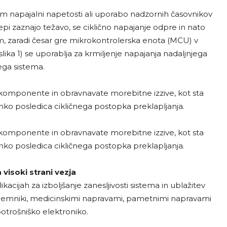
em napajalni napetosti ali uporabo nadzornih časovnikov
repi zaznajo težavo, se ciklično napajanje odpre in nato
, zaradi česar gre mikrokontrolerska enota (MCU) v
slika 1) se uporablja za krmiljenje napajanja nadaljnjega
ga sistema.
komponente in obravnavate morebitne izzive, kot sta
lahko posledica cikličnega postopka preklapljanja.
komponente in obravnavate morebitne izzive, kot sta
lahko posledica cikličnega postopka preklapljanja.
 visoki strani vezja
ikacijah za izboljšanje zanesljivosti sistema in ublažitev
ejemniki, medicinskimi napravami, pametnimi napravami
potrošniško elektroniko.