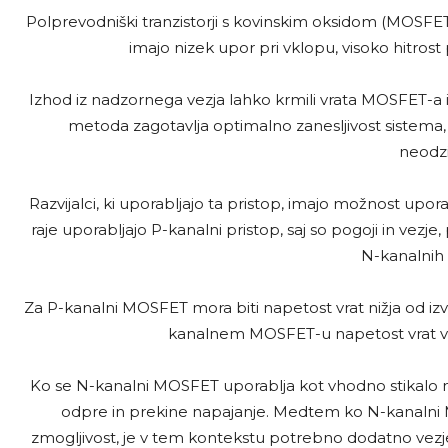
Polprevodniški tranzistorji s kovinskim oksidom (MOSFET)
imajo nizek upor pri vklopu, visoko hitros
Izhod iz nadzornega vezja lahko krmili vrata MOSFET-a in 
metoda zagotavlja optimalno zanesljivost sistema,
neodzi
Razvijalci, ki uporabljajo ta pristop, imajo možnost up
raje uporabljajo P-kanalni pristop, saj so pogoji in vezje,
N-kanalnih
Za P-kanalni MOSFET mora biti napetost vrat nižja od izv
kanalnem MOSFET-u napetost vrat višj
Ko se N-kanalni MOSFET uporablja kot vhodno stikalo na v
odpre in prekine napajanje. Medtem ko N-kanalni M
zmogljivost, je v tem kontekstu potrebno dodatno vezje,