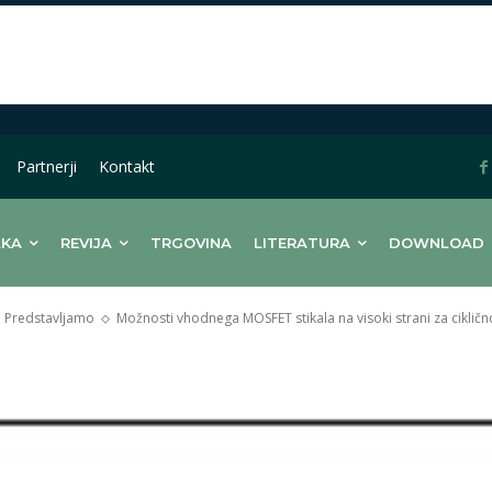
Partnerji
Kontakt
LKA
REVIJA
TRGOVINA
LITERATURA
DOWNLOAD
Predstavljamo
Možnosti vhodnega MOSFET stikala na visoki strani za ciklič