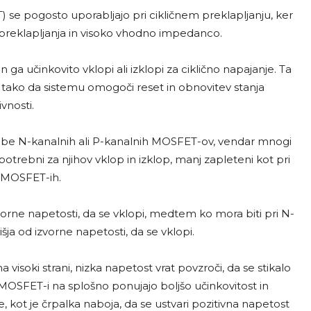
 se pogosto uporabljajo pri cikličnem preklapljanju, ker
t preklapljanja in visoko vhodno impedanco.
ga učinkovito vklopi ali izklopi za ciklično napajanje. Ta
 tako da sistemu omogoči reset in obnovitev stanja
vnosti.
orabe N-kanalnih ali P-kanalnih MOSFET-ov, vendar mnogi
 potrebni za njihov vklop in izklop, manj zapleteni kot pri
 MOSFET-ih.
orne napetosti, da se vklopi, medtem ko mora biti pri N-
a od izvorne napetosti, da se vklopi.
isoki strani, nizka napetost vrat povzroči, da se stikalo
OSFET-i na splošno ponujajo boljšo učinkovitost in
 kot je črpalka naboja, da se ustvari pozitivna napetost