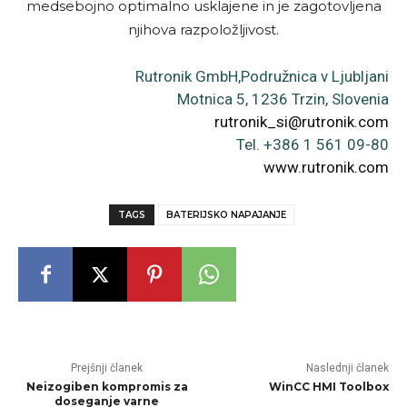
medsebojno optimalno usklajene in je zagotovljena
njihova razpoložljivost.
Rutronik GmbH,Podružnica v Ljubljani
Motnica 5, 1236 Trzin, Slovenia
rutronik_si@rutronik.com
Tel. +386 1 561 09-80
www.rutronik.com
TAGS
BATERIJSKO NAPAJANJE
Prejšnji članek
Naslednji članek
Neizogiben kompromis za
WinCC HMI Toolbox
doseganje varne