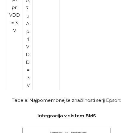
0,
pri
7
VDD
μ
= 3
A
V
p
ri
V
D
D
=
3
V
Tabela: Najpomembnejše značilnosti serij Epson:
Integracija v sistem BMS