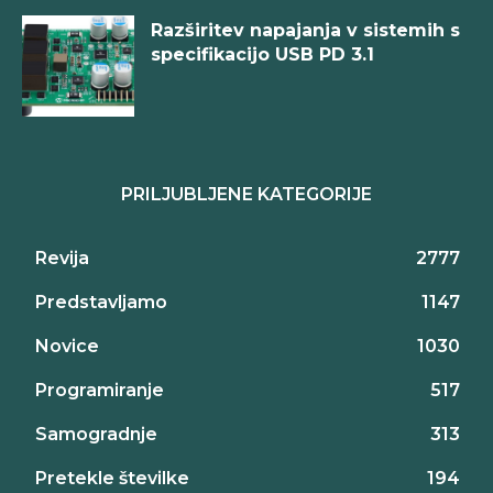
Razširitev napajanja v sistemih s
specifikacijo USB PD 3.1
PRILJUBLJENE KATEGORIJE
Revija
2777
Predstavljamo
1147
Novice
1030
Programiranje
517
Samogradnje
313
Pretekle številke
194