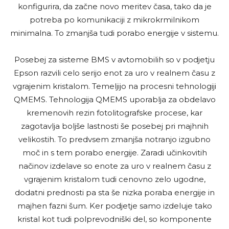
konfigurira, da začne novo meritev časa, tako da je
potreba po komunikaciji z mikrokrmilnikom
minimalna. To zmanjša tudi porabo energije v sistemu.
Posebej za sisteme BMS v avtomobilih so v podjetju
Epson razvili celo serijo enot za uro v realnem času z
vgrajenim kristalom. Temeljijo na procesni tehnologiji
QMEMS. Tehnologija QMEMS uporablja za obdelavo
kremenovih rezin fotolitografske procese, kar
zagotavlja boljše lastnosti še posebej pri majhnih
velikostih. To predvsem zmanjša notranjo izgubno
moč in s tem porabo energije. Zaradi učinkovitih
načinov izdelave so enote za uro v realnem času z
vgrajenim kristalom tudi cenovno zelo ugodne,
dodatni prednosti pa sta še nizka poraba energije in
majhen fazni šum. Ker podjetje samo izdeluje tako
kristal kot tudi polprevodniški del, so komponente