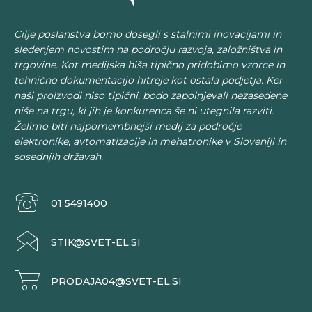
Cilje poslanstva bomo dosegli s stalnimi inovacijami in
sledenjem novostim na področju razvoja, založništva in
trgovine. Kot medijska hiša tipično pridobimo vzorce in
tehnično dokumentacijo hitreje kot ostala podjetja. Ker
naši proizvodi niso tipični, bodo zapolnjevali nezasedene
niše na trgu, ki jih je konkurenca še ni utegnila razviti.
Želimo biti najpomembnejši medij za področje
elektronike, avtomatizacije in mehatronike v Sloveniji in
sosednjih državah.
01 5491400
STIK@SVET-EL.SI
PRODAJA04@SVET-EL.SI