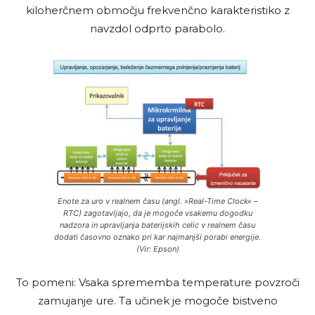
kiloherčnem območju frekvenčno karakteristiko z
navzdol odprto parabolo.
Enote za uro v realnem času (angl. »Real-Time Clock« –
RTC) zagotavljajo, da je mogoče vsakemu dogodku
nadzora in upravljanja baterijskih celic v realnem času
dodati časovno oznako pri kar najmanjši porabi energije.
(Vir: Epson)
To pomeni: Vsaka sprememba temperature povzroči
zamujanje ure. Ta učinek je mogoče bistveno