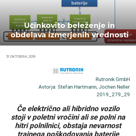
Učinkovito beleženje in
obdelava izmerjenih vrednosti
31 OKTOBRA, 2019
Rutronik GmbH
Avtorja: Stefan Hartmann, Jochen Neller
2019_279_29
Če električno ali hibridno vozilo
stoji v poletni vročini ali se polni na
hitri polnilnici, obstaja nevarnost
trajnega poškodovanja baterije