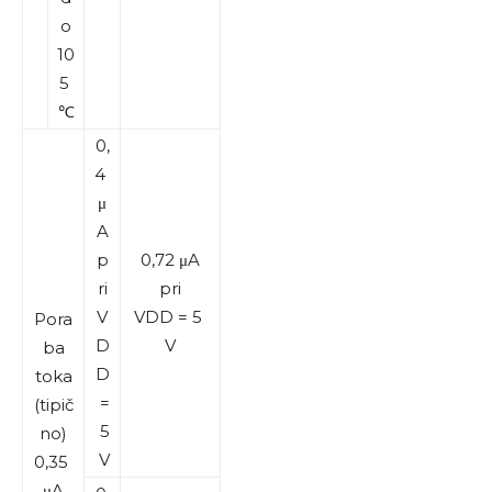
o
10
5
℃
0,
4
μ
A
p
0,72 μA
ri
pri
V
VDD = 5
Pora
D
V
ba
D
toka
=
(tipič
5
no)
V
0,35
μA