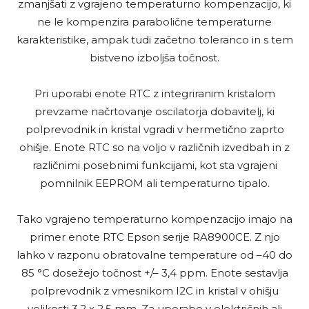
zmanjšati z vgrajeno temperaturno kompenzacijo, ki
ne le kompenzira parabolične temperaturne
karakteristike, ampak tudi začetno toleranco in s tem
bistveno izboljša točnost.
Pri uporabi enote RTC z integriranim kristalom
prevzame načrtovanje oscilatorja dobavitelj, ki
polprevodnik in kristal vgradi v hermetično zaprto
ohišje. Enote RTC so na voljo v različnih izvedbah in z
različnimi posebnimi funkcijami, kot sta vgrajeni
pomnilnik EEPROM ali temperaturno tipalo.
Tako vgrajeno temperaturno kompenzacijo imajo na
primer enote RTC Epson serije RA8900CE. Z njo
lahko v razponu obratovalne temperature od –40 do
85 °C dosežejo točnost +/– 3,4 ppm. Enote sestavlja
polprevodnik z vmesnikom I2C in kristal v ohišju
velikosti 3,2 x 2,5 mm. Za uporabo v električnih ali