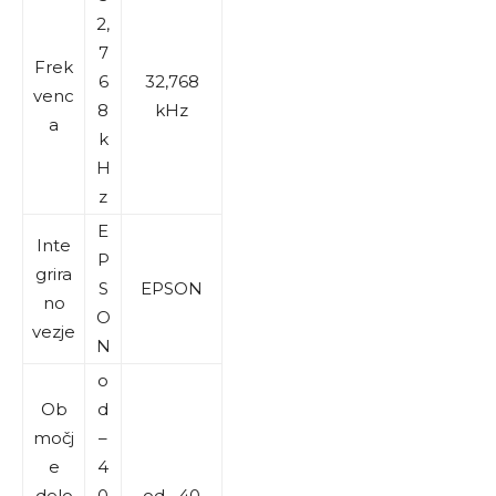
2,
7
Frek
6
32,768
venc
8
kHz
a
k
H
z
E
Inte
P
grira
S
EPSON
no
O
vezje
N
o
Ob
d
močj
–
e
4
delo
0
od –40