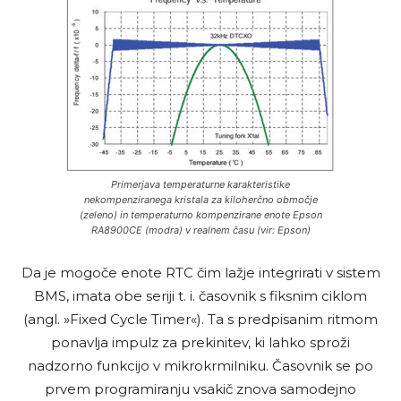
Primerjava temperaturne karakteristike
nekompenziranega kristala za kiloherčno območje
(zeleno) in temperaturno kompenzirane enote Epson
RA8900CE (modra) v realnem času (vir: Epson)
Da je mogoče enote RTC čim lažje integrirati v sistem
BMS, imata obe seriji t. i. časovnik s fiksnim ciklom
(angl. »Fixed Cycle Timer«). Ta s predpisanim ritmom
ponavlja impulz za prekinitev, ki lahko sproži
nadzorno funkcijo v mikrokrmilniku. Časovnik se po
prvem programiranju vsakič znova samodejno