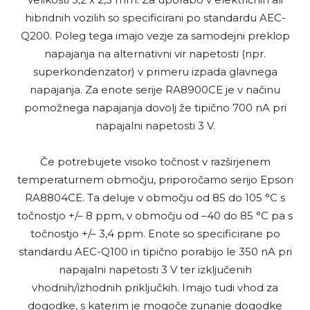
hibridnih vozilih so specificirani po standardu AEC-
Q200. Poleg tega imajo vezje za samodejni preklop
napajanja na alternativni vir napetosti (npr.
superkondenzator) v primeru izpada glavnega
napajanja. Za enote serije RA8900CE je v načinu
pomožnega napajanja dovolj že tipično 700 nA pri
napajalni napetosti 3 V.
Če potrebujete visoko točnost v razširjenem
temperaturnem območju, priporočamo serijo Epson
RA8804CE. Ta deluje v območju od 85 do 105 °C s
točnostjo +/– 8 ppm, v območju od –40 do 85 °C pa s
točnostjo +/– 3,4 ppm. Enote so specificirane po
standardu AEC-Q100 in tipično porabijo le 350 nA pri
napajalni napetosti 3 V ter izključenih
vhodnih/izhodnih priključkih. Imajo tudi vhod za
dogodke, s katerim je mogoče zunanje dogodke