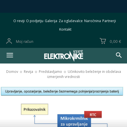
O reviji
O podjetju
Galerija
Za oglaševalce
Naročnina
Partnerji
Kontakt
Moj račun
0,00 €
Domov
Revija
Predstavljamo
Učinkovito beleženje in obdelava
izmerjenih vrednosti