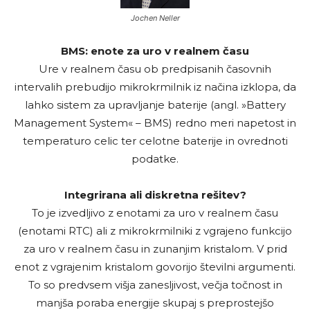
Jochen Neller
BMS: enote za uro v realnem času
Ure v realnem času ob predpisanih časovnih
intervalih prebudijo mikrokrmilnik iz načina izklopa, da
lahko sistem za upravljanje baterije (angl. »Battery
Management System« – BMS) redno meri napetost in
temperaturo celic ter celotne baterije in ovrednoti
podatke.
Integrirana ali diskretna rešitev?
To je izvedljivo z enotami za uro v realnem času
(enotami RTC) ali z mikrokrmilniki z vgrajeno funkcijo
za uro v realnem času in zunanjim kristalom. V prid
enot z vgrajenim kristalom govorijo številni argumenti.
To so predvsem višja zanesljivost, večja točnost in
manjša poraba energije skupaj s preprostejšo