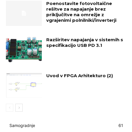
Poenostavite fotovoltaične
rešitve za napajanje brez
priključitve na omrežje z
vgrajenimi polnilniki/inverterji
Razširitev napajanja v sistemih s
specifikacijo USB PD 3.1
Uvod v FPGA Arhitekturo (2)
Samogradnje
61