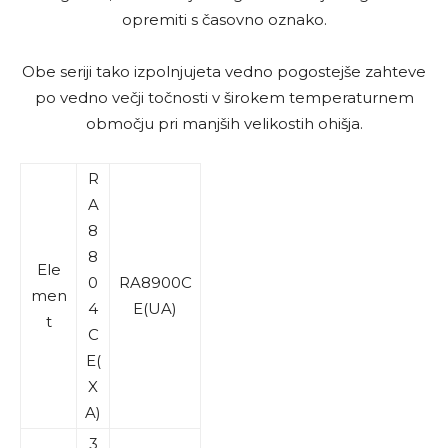
opremiti s časovno oznako.
Obe seriji tako izpolnjujeta vedno pogostejše zahteve
po vedno večji točnosti v širokem temperaturnem
območju pri manjših velikostih ohišja.
R
A
8
8
Ele
0
RA8900C
men
4
E(UA)
t
C
E(
X
A)
3