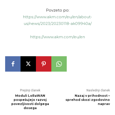
Povzeto po:
https://www.akm.com/eu/en/about-
us/news/2023/20230118-ak09940a/
https://www.akm.com/eu/en
Prejšnji članek
Naslednji članek
Moduli LoRaWAN
Nazaj v prihodnost –
pospešujejo razvoj
sprehod skozi zgodovino
povezljivosti dolgega
naprav
dosega