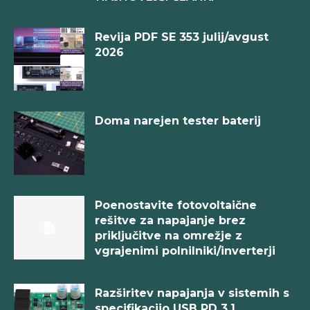
Revija PDF SE 353 julij/avgust
2026
Doma narejen tester baterij
Poenostavite fotovoltaične
rešitve za napajanje brez
priključitve na omrežje z
vgrajenimi polnilniki/inverterji
Razširitev napajanja v sistemih s
specifikacijo USB PD 3.1