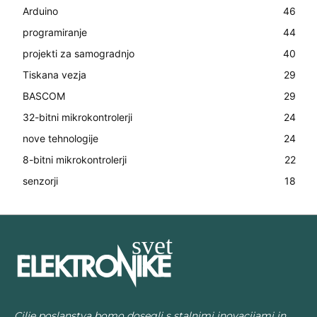
Arduino
46
programiranje
44
projekti za samogradnjo
40
Tiskana vezja
29
BASCOM
29
32-bitni mikrokontrolerji
24
nove tehnologije
24
8-bitni mikrokontrolerji
22
senzorji
18
Cilje poslanstva bomo dosegli s stalnimi inovacijami in