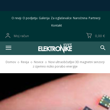
O reviji
O podjetju
Galerija
Za oglaševalce
Naročnina
Partnerji
Kontakt
Moj račun
0,00 €
Domov
Revija
Novice
Novi ultraobčutljivi 3D magnetni senzorji
z izjemno nizko porabo energije