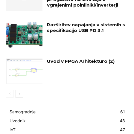
vgrajenimi polnilniki/inverterji
Razširitev napajanja v sistemih s
specifikacijo USB PD 3.1
Uvod v FPGA Arhitekturo (2)
Samogradnje
61
Uvodnik
48
IoT
47