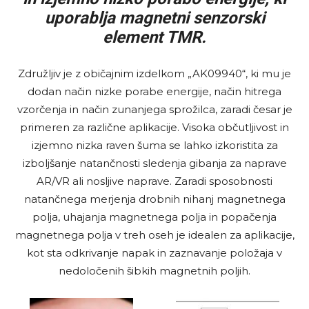
uporablja magnetni senzorski
element TMR.
Združljiv je z običajnim izdelkom „AK09940“, ki mu je
dodan način nizke porabe energije, način hitrega
vzorčenja in način zunanjega sprožilca, zaradi česar je
primeren za različne aplikacije. Visoka občutljivost in
izjemno nizka raven šuma se lahko izkoristita za
izboljšanje natančnosti sledenja gibanja za naprave
AR/VR ali nosljive naprave. Zaradi sposobnosti
natančnega merjenja drobnih nihanj magnetnega
polja, uhajanja magnetnega polja in popačenja
magnetnega polja v treh oseh je idealen za aplikacije,
kot sta odkrivanje napak in zaznavanje položaja v
nedoločenih šibkih magnetnih poljih.