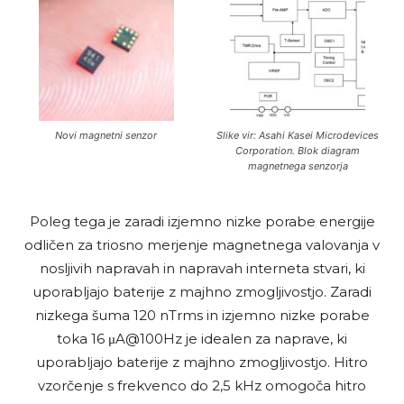
Novi magnetni senzor
Slike vir: Asahi Kasei Microdevices
Corporation. Blok diagram
magnetnega senzorja
Poleg tega je zaradi izjemno nizke porabe energije
odličen za triosno merjenje magnetnega valovanja v
nosljivih napravah in napravah interneta stvari, ki
uporabljajo baterije z majhno zmogljivostjo. Zaradi
nizkega šuma 120 nTrms in izjemno nizke porabe
toka 16 μA@100Hz je idealen za naprave, ki
uporabljajo baterije z majhno zmogljivostjo. Hitro
vzorčenje s frekvenco do 2,5 kHz omogoča hitro