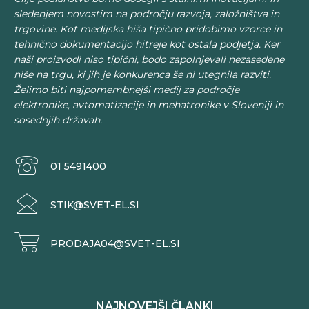
sledenjem novostim na področju razvoja, založništva in
trgovine. Kot medijska hiša tipično pridobimo vzorce in
tehnično dokumentacijo hitreje kot ostala podjetja. Ker
naši proizvodi niso tipični, bodo zapolnjevali nezasedene
niše na trgu, ki jih je konkurenca še ni utegnila razviti.
Želimo biti najpomembnejši medij za področje
elektronike, avtomatizacije in mehatronike v Sloveniji in
sosednjih državah.
01 5491400
STIK@SVET-EL.SI
PRODAJA04@SVET-EL.SI
NAJNOVEJŠI ČLANKI