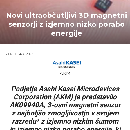
Novi ultraobčutljivi 3D magnetni
senzorji z izjemno nizko porabo
energije
2 OKTOBRA, 2023
AKM
Podjetje Asahi Kasei Microdevices
Corporation (AKM) je predstavilo
AK09940A, 3-osni magnetni senzor
z najboljšo zmogljivostjo v svojem
razredu* z izjemno nizkim šumom
in izjemno nizko porabo energije, ki