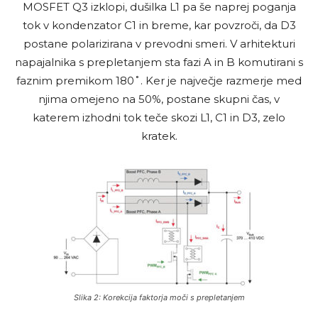
MOSFET Q3 izklopi, dušilka L1 pa še naprej poganja
tok v kondenzator C1 in breme, kar povzroči, da D3
postane polarizirana v prevodni smeri. V arhitekturi
napajalnika s prepletanjem sta fazi A in B komutirani s
faznim premikom 180˚. Ker je največje razmerje med
njima omejeno na 50%, postane skupni čas, v
katerem izhodni tok teče skozi L1, C1 in D3, zelo
kratek.
Slika 2: Korekcija faktorja moči s prepletanjem