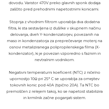
dovodu. Varistor 470V preko glavnih sponk dodaja
zaščito pred prehodnimi napetostnimi konicami.
Stopnja z vhodnim filtrom uporablja dva dodatna
filtra, ki sta sestavljena iz dušilke v skupnem načinu
delovanja, dveh Y-kondenzatorjev, povezanih na
maso in kondenzatorja za preprečevanje motenj na
osnovi metaliziranega polipropilenskega filma (X-
kondenzator), ki je povezan vzporedno s faznim in
nevtralnim vodnikom.
Negativni temperaturni koeficient (NTC) z ničelno
upornostjo 10Ω pri 25° C se uporablja za omejitev
tokovnih konic pod 40A (tipično 20A). Ta NTC bo
premoščen z relejem takoj, ko se napetost stabilizira
in krmilnik začne poganjati sistem.