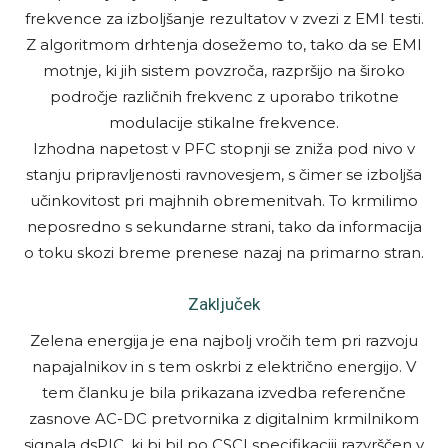
frekvence za izboljšanje rezultatov v zvezi z EMI testi.
Z algoritmom drhtenja dosežemo to, tako da se EMI
motnje, ki jih sistem povzroča, razpršijo na široko
področje različnih frekvenc z uporabo trikotne
modulacije stikalne frekvence.
Izhodna napetost v PFC stopnji se zniža pod nivo v
stanju pripravljenosti ravnovesjem, s čimer se izboljša
učinkovitost pri majhnih obremenitvah. To krmilimo
neposredno s sekundarne strani, tako da informacija
o toku skozi breme prenese nazaj na primarno stran.
Zaključek
Zelena energija je ena najbolj vročih tem pri razvoju
napajalnikov in s tem oskrbi z električno energijo. V
tem članku je bila prikazana izvedba referenčne
zasnove AC-DC pretvornika z digitalnim krmilnikom
signala dsPIC, ki bi bil po CSCI specifikaciji razvrščen v