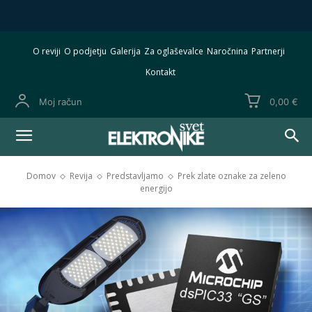
O reviji
O podjetju
Galerija
Za oglaševalce
Naročnina
Partnerji
Kontakt
Moj račun
0,00 €
Domov
Revija
Predstavljamo
Prek zlate oznake za zeleno
energijo