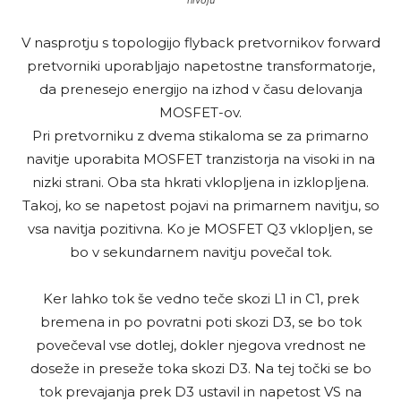
V nasprotju s topologijo flyback pretvornikov forward
pretvorniki uporabljajo napetostne transformatorje,
da prenesejo energijo na izhod v času delovanja
MOSFET-ov.
Pri pretvorniku z dvema stikaloma se za primarno
navitje uporabita MOSFET tranzistorja na visoki in na
nizki strani. Oba sta hkrati vklopljena in izklopljena.
Takoj, ko se napetost pojavi na primarnem navitju, so
vsa navitja pozitivna. Ko je MOSFET Q3 vklopljen, se
bo v sekundarnem navitju povečal tok.
Ker lahko tok še vedno teče skozi L1 in C1, prek
bremena in po povratni poti skozi D3, se bo tok
povečeval vse dotlej, dokler njegova vrednost ne
doseže in preseže toka skozi D3. Na tej točki se bo
tok prevajanja prek D3 ustavil in napetost VS na