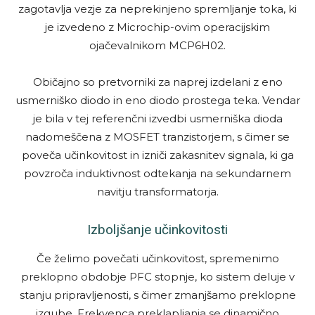
zagotavlja vezje za neprekinjeno spremljanje toka, ki
je izvedeno z Microchip-ovim operacijskim
ojačevalnikom MCP6H02.
Običajno so pretvorniki za naprej izdelani z eno
usmerniško diodo in eno diodo prostega teka. Vendar
je bila v tej referenčni izvedbi usmerniška dioda
nadomeščena z MOSFET tranzistorjem, s čimer se
poveča učinkovitost in izniči zakasnitev signala, ki ga
povzroča induktivnost odtekanja na sekundarnem
navitju transformatorja.
Izboljšanje učinkovitosti
Če želimo povečati učinkovitost, spremenimo
preklopno obdobje PFC stopnje, ko sistem deluje v
stanju pripravljenosti, s čimer zmanjšamo preklopne
izgube. Frekvenca preklapljanja se dinamično