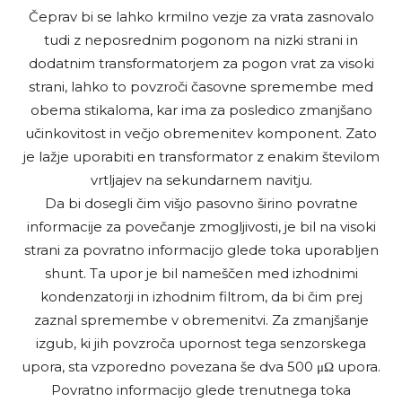
Čeprav bi se lahko krmilno vezje za vrata zasnovalo
tudi z neposrednim pogonom na nizki strani in
dodatnim transformatorjem za pogon vrat za visoki
strani, lahko to povzroči časovne spremembe med
obema stikaloma, kar ima za posledico zmanjšano
učinkovitost in večjo obremenitev komponent. Zato
je lažje uporabiti en transformator z enakim številom
vrtljajev na sekundarnem navitju.
Da bi dosegli čim višjo pasovno širino povratne
informacije za povečanje zmogljivosti, je bil na visoki
strani za povratno informacijo glede toka uporabljen
shunt. Ta upor je bil nameščen med izhodnimi
kondenzatorji in izhodnim filtrom, da bi čim prej
zaznal spremembe v obremenitvi. Za zmanjšanje
izgub, ki jih povzroča upornost tega senzorskega
upora, sta vzporedno povezana še dva 500 μΩ upora.
Povratno informacijo glede trenutnega toka