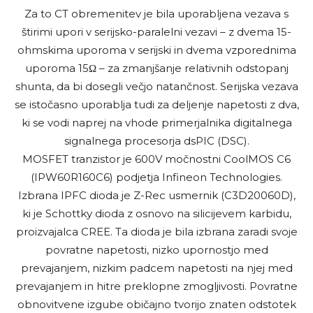
Za to CT obremenitev je bila uporabljena vezava s
štirimi upori v serijsko-paralelni vezavi – z dvema 15-
ohmskima uporoma v serijski in dvema vzporednima
uporoma 15Ω – za zmanjšanje relativnih odstopanj
shunta, da bi dosegli večjo natančnost. Serijska vezava
se istočasno uporablja tudi za deljenje napetosti z dva,
ki se vodi naprej na vhode primerjalnika digitalnega
signalnega procesorja dsPIC (DSC).
MOSFET tranzistor je 600V močnostni CoolMOS C6
(IPW60R160C6) podjetja Infineon Technologies.
Izbrana IPFC dioda je Z-Rec usmernik (C3D20060D),
ki je Schottky dioda z osnovo na silicijevem karbidu,
proizvajalca CREE. Ta dioda je bila izbrana zaradi svoje
povratne napetosti, nizko upornostjo med
prevajanjem, nizkim padcem napetosti na njej med
prevajanjem in hitre preklopne zmogljivosti. Povratne
obnovitvene izgube običajno tvorijo znaten odstotek