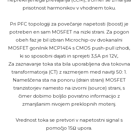
prisotnost harmonikov v vhodnem toku.
Pri PFC topologiji za povečanje napetosti (boost) je
potreben en sam MOSFET na nizki strani. Za pogon
obeh faz je bil izbran Microchip-ov dvokanalni
MOSFET gonilnik MCP14E4 s CMOS push-pull izhodi,
ki so sposobni dajati in sprejeti 3,5A pri 12V,.
Za zaznavanje toka sta bila uporabljena dva tokovna
transformatorja (CT) z razmerjem med navitji 50: 1.
Nameščena sta na ponoru (drain strani) MOSFET
tranzistorjev namesto na izvorni (source) strani, s
čimer dobimo boljšo povratno informacijo z
zmanjšanim nivojem preklopnih motenj.
Vrednost toka se pretvori v napetostni signal s
pomočjo 15Ω upora.