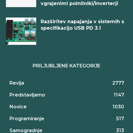
vgrajenimi polnilniki/inverterji
Razširitev napajanja v sistemih s
specifikacijo USB PD 3.1
PRILJUBLJENE KATEGORIJE
Revija
2777
Predstavljamo
1147
Novice
1030
Programiranje
517
Samogradnje
313