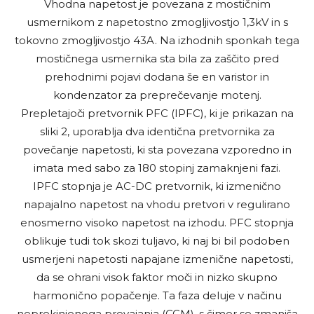
Vhodna napetost je povezana z mostičnim
usmernikom z napetostno zmogljivostjo 1,3kV in s
tokovno zmogljivostjo 43A. Na izhodnih sponkah tega
mostičnega usmernika sta bila za zaščito pred
prehodnimi pojavi dodana še en varistor in
kondenzator za preprečevanje motenj.
Prepletajoči pretvornik PFC (IPFC), ki je prikazan na
sliki 2, uporablja dva identična pretvornika za
povečanje napetosti, ki sta povezana vzporedno in
imata med sabo za 180 stopinj zamaknjeni fazi.
IPFC stopnja je AC-DC pretvornik, ki izmenično
napajalno napetost na vhodu pretvori v regulirano
enosmerno visoko napetost na izhodu. PFC stopnja
oblikuje tudi tok skozi tuljavo, ki naj bi bil podoben
usmerjeni napetosti napajane izmenične napetosti,
da se ohrani visok faktor moči in nizko skupno
harmonično popačenje. Ta faza deluje v načinu
neprekinjenega prevajanja (CCM), s čimer se zmanjša