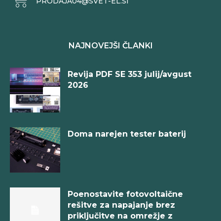
PRODAJA04@SVET-EL.SI
NAJNOVEJŠI ČLANKI
Revija PDF SE 353 julij/avgust
2026
Doma narejen tester baterij
Poenostavite fotovoltaične
rešitve za napajanje brez
priključitve na omrežje z