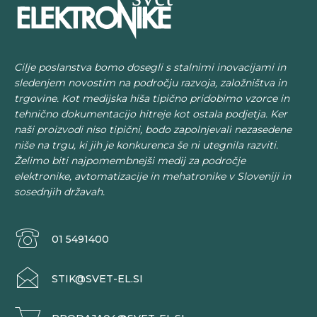
Cilje poslanstva bomo dosegli s stalnimi inovacijami in
sledenjem novostim na področju razvoja, založništva in
trgovine. Kot medijska hiša tipično pridobimo vzorce in
tehnično dokumentacijo hitreje kot ostala podjetja. Ker
naši proizvodi niso tipični, bodo zapolnjevali nezasedene
niše na trgu, ki jih je konkurenca še ni utegnila razviti.
Želimo biti najpomembnejši medij za področje
elektronike, avtomatizacije in mehatronike v Sloveniji in
sosednjih državah.
01 5491400
STIK@SVET-EL.SI