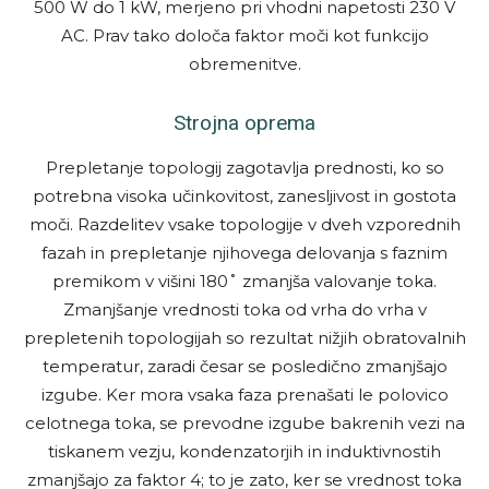
500 W do 1 kW, merjeno pri vhodni napetosti 230 V
AC. Prav tako določa faktor moči kot funkcijo
obremenitve.
Strojna oprema
Prepletanje topologij zagotavlja prednosti, ko so
potrebna visoka učinkovitost, zanesljivost in gostota
moči. Razdelitev vsake topologije v dveh vzporednih
fazah in prepletanje njihovega delovanja s faznim
premikom v višini 180˚ zmanjša valovanje toka.
Zmanjšanje vrednosti toka od vrha do vrha v
prepletenih topologijah so rezultat nižjih obratovalnih
temperatur, zaradi česar se posledično zmanjšajo
izgube. Ker mora vsaka faza prenašati le polovico
celotnega toka, se prevodne izgube bakrenih vezi na
tiskanem vezju, kondenzatorjih in induktivnostih
zmanjšajo za faktor 4; to je zato, ker se vrednost toka