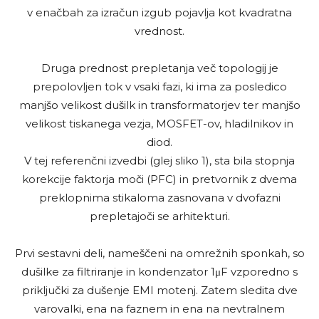
v enačbah za izračun izgub pojavlja kot kvadratna
vrednost.
Druga prednost prepletanja več topologij je
prepolovljen tok v vsaki fazi, ki ima za posledico
manjšo velikost dušilk in transformatorjev ter manjšo
velikost tiskanega vezja, MOSFET-ov, hladilnikov in
diod.
V tej referenčni izvedbi (glej sliko 1), sta bila stopnja
korekcije faktorja moči (PFC) in pretvornik z dvema
preklopnima stikaloma zasnovana v dvofazni
prepletajoči se arhitekturi.
Prvi sestavni deli, nameščeni na omrežnih sponkah, so
dušilke za filtriranje in kondenzator 1μF vzporedno s
priključki za dušenje EMI motenj. Zatem sledita dve
varovalki, ena na faznem in ena na nevtralnem