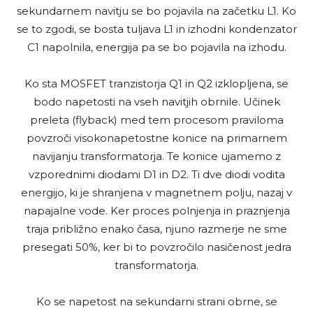
sekundarnem navitju se bo pojavila na začetku L1. Ko
se to zgodi, se bosta tuljava L1 in izhodni kondenzator
C1 napolnila, energija pa se bo pojavila na izhodu.
Ko sta MOSFET tranzistorja Q1 in Q2 izklopljena, se
bodo napetosti na vseh navitjih obrnile. Učinek
preleta (flyback) med tem procesom praviloma
povzroči visokonapetostne konice na primarnem
navijanju transformatorja. Te konice ujamemo z
vzporednimi diodami D1 in D2. Ti dve diodi vodita
energijo, ki je shranjena v magnetnem polju, nazaj v
napajalne vode. Ker proces polnjenja in praznjenja
traja približno enako časa, njuno razmerje ne sme
presegati 50%, ker bi to povzročilo nasičenost jedra
transformatorja.
Ko se napetost na sekundarni strani obrne, se