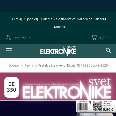
O reviji
O podjetju
Galerija
Za oglaševalce
Naročnina
Partnerji
Kontakt
Moj račun
0,00 €
Domov
Revija
Pretekle številke
Revija PDF SE 350 april 2026