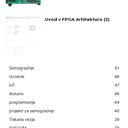
Uvod v FPGA Arhitekturo (2)
Samogradnje
61
Uvodnik
48
IoT
47
Arduino
46
programiranje
44
projekti za samogradnjo
40
Tiskana vezja
29
BASCOM
29