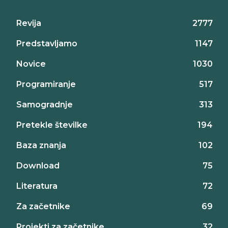
Revija
2777
Predstavljamo
1147
Novice
1030
Programiranje
517
Samogradnje
313
Pretekle številke
194
Baza znanja
102
Download
75
Literatura
72
Za začetnike
69
Projekti za začetnike
32