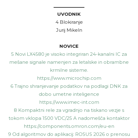
UVODNIK
4 Blokiranje
Jurij Mikeln
NOVICE
5 Novi LX4580 je visoko integriran 24-kanalni IC za
mešane signale namenjen za letalske in obrambne
krmilne sisteme.
https://www.microchip.com
6 Trajno shranjevanje podatkov na podlagi DNK za
dobo umetne inteligence
https://www.imec-int.com
8 Kompaktni rele za vgradnjo na tiskano vezje s
tokom vklopa 1500 VDC/25 A nadomešča kontaktor
https://components.omron.com/eu-en
9 Od algoritmov do aplikacij: ROSUS 2026 o prenosu