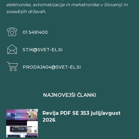
elektronike, avtomatizacije in mehatronike v Sloveniji in
sosednjih državah.
01 5491400
STIK@SVET-EL.SI
PRODAJA04@SVET-EL.SI
NAJNOVEJŠI ČLANKI
Revija PDF SE 353 julij/avgust
2026