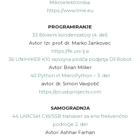
Mikroelektronika.
https://www.tme.eu
PROGRAMIRANJE
33 Blokirni kondenzatorji (4. del)
Avtor: Izr. prof. dr. Marko Jankovec
https://fe.uni-lj.si
36 UNIHIKER K10 razvojna plošča podjetja DFRobot
Avtor: Brian Millier
40 Python in MikroPython – 3. del
avtor: dr. Simon Vavpotič
https://pcusbprojects.com
SAMOGRADNJA
44 LARCSet CW/SSB transiver za eno frekvenčno
področje 2. del
Avtor: Ashhar Farhan