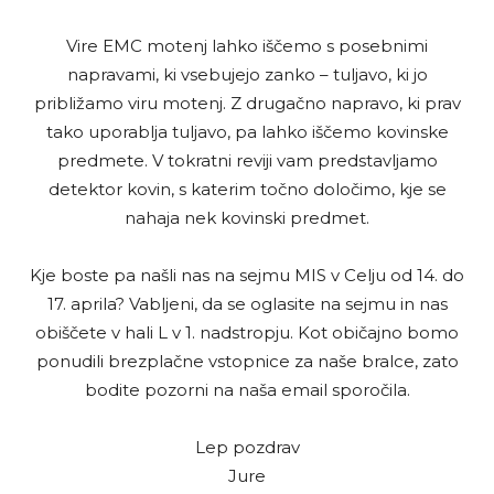
Vire EMC motenj lahko iščemo s posebnimi
napravami, ki vsebujejo zanko – tuljavo, ki jo
približamo viru motenj. Z drugačno napravo, ki prav
tako uporablja tuljavo, pa lahko iščemo kovinske
predmete. V tokratni reviji vam predstavljamo
detektor kovin, s katerim točno določimo, kje se
nahaja nek kovinski predmet.
Kje boste pa našli nas na sejmu MIS v Celju od 14. do
17. aprila? Vabljeni, da se oglasite na sejmu in nas
obiščete v hali L v 1. nadstropju. Kot običajno bomo
ponudili brezplačne vstopnice za naše bralce, zato
bodite pozorni na naša email sporočila.
Lep pozdrav
Jure