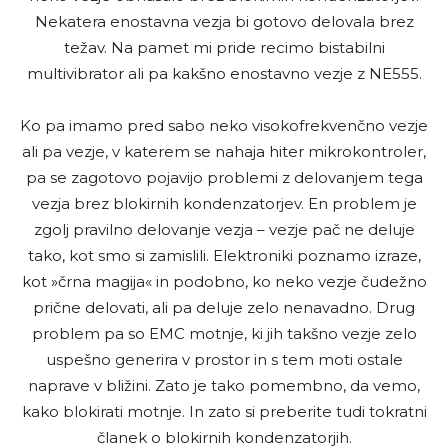
Nekatera enostavna vezja bi gotovo delovala brez
težav. Na pamet mi pride recimo bistabilni
multivibrator ali pa kakšno enostavno vezje z NE555.
Ko pa imamo pred sabo neko visokofrekvenčno vezje
ali pa vezje, v katerem se nahaja hiter mikrokontroler,
pa se zagotovo pojavijo problemi z delovanjem tega
vezja brez blokirnih kondenzatorjev. En problem je
zgolj pravilno delovanje vezja – vezje pač ne deluje
tako, kot smo si zamislili. Elektroniki poznamo izraze,
kot »črna magija« in podobno, ko neko vezje čudežno
prične delovati, ali pa deluje zelo nenavadno. Drug
problem pa so EMC motnje, ki jih takšno vezje zelo
uspešno generira v prostor in s tem moti ostale
naprave v bližini. Zato je tako pomembno, da vemo,
kako blokirati motnje. In zato si preberite tudi tokratni
članek o blokirnih kondenzatorjih.